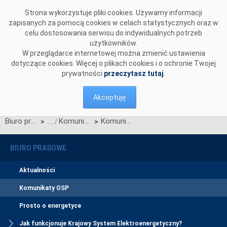
Przejdź do komentarzy
Strona wykorzystuje pliki cookies. Używamy informacji
zapisanych za pomocą cookies w celach statystycznych oraz w
celu dostosowania serwisu do indywidualnych potrzeb
użytkowników.
W przeglądarce internetowej można zmienić ustawienia
dotyczące cookies. Więcej o plikach cookies i o ochronie Twojej
prywatności
przeczytasz tutaj
.
Akceptuję
Biuro prasowe
Komunikaty OSP
Komunikat OSP dotyczący przywrócenia procesu Jednolitego łączenia Rynków Dnia Bieżącego w dn. 16.03.2026
>
>
BIURO PRASOWE
Aktualności
Komunikaty OSP
Prosto o energetyce
Jak funkcjonuje Krajowy System Elektroenergetyczny?