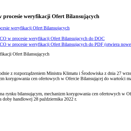
ocesie weryfikacji Ofert Bilansujących
ie weryfikacji Ofert Bilansujących
 w procesie weryfikacji Ofert Bilansujących do
DOC
 w procesie weryfikacji Ofert Bilansujących do
PDF
(otwiera nowe
kacji Ofert Bilansujących
godnie z rozporządzeniem Ministra Klimatu i Środowiska z dnia 27 wr
m korygowania cen ofertowych w Ofercie Bilansującej do wartości m
ych na rynku bilansującym, mechanizm korygowania cen ofertowych w O
a doby handlowej 28 października 2022 r.