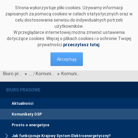
Przejdź do komentarzy
Strona wykorzystuje pliki cookies. Używamy informacji
zapisanych za pomocą cookies w celach statystycznych oraz w
celu dostosowania serwisu do indywidualnych potrzeb
użytkowników.
W przeglądarce internetowej można zmienić ustawienia
dotyczące cookies. Więcej o plikach cookies i o ochronie Twojej
prywatności
przeczytasz tutaj
.
Akceptuję
Biuro prasowe
Komunikaty OSP
Komunikat OSP dotyczący zawieszenia procesu Jednolitego łączenia Rynków Dnia Bieżącego w dn. 02/03.12.2025
>
>
BIURO PRASOWE
Aktualności
Komunikaty OSP
Prosto o energetyce
Jak funkcjonuje Krajowy System Elektroenergetyczny?