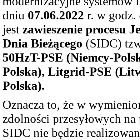
modernizacyjne systemów 
dniu
07.06.2022
r. w godz.
jest
zawieszenie procesu J
Dnia Bieżącego
(SIDC) tzw.
50HzT-PSE (Niemcy-Pols
Polska), Litgrid-PSE (Lit
Polska).
Oznacza to, że w wymienion
zdolności przesyłowych na
SIDC nie będzie realizowa