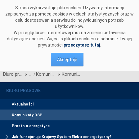
Przejdź do komentarzy
Strona wykorzystuje pliki cookies. Używamy informacji
zapisanych za pomocą cookies w celach statystycznych oraz w
celu dostosowania serwisu do indywidualnych potrzeb
użytkowników.
W przeglądarce internetowej można zmienić ustawienia
dotyczące cookies. Więcej o plikach cookies i o ochronie Twojej
prywatności
przeczytasz tutaj
.
Akceptuję
Biuro prasowe
Komunikaty OSP
Komunikat OSP dotyczący zawieszenia procesu Jednolitego łączenia Rynków Dnia Bieżącego w dn. 12.06.2025
>
>
BIURO PRASOWE
Aktualności
Komunikaty OSP
Prosto o energetyce
Jak funkcjonuje Krajowy System Elektroenergetyczny?