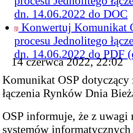
procesu Jednolitego łąc
dn. 14.06.2022 do
DOC
Konwertuj Komunikat O
procesu Jednolitego łąc
dn. 14.06.2022 do
PDF
(
14 czerwca 2022, 22:02
Komunikat OSP dotyczący z
łączenia Rynków Dnia Bież
OSP informuje, że z uwagi 
systemów informatycznych 