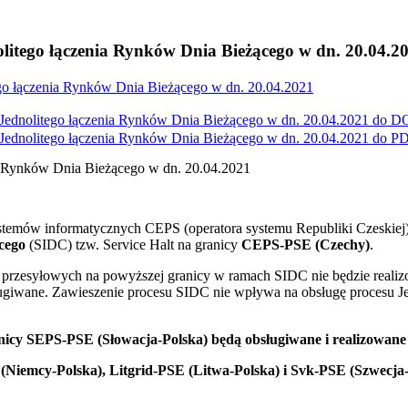
litego łączenia Rynków Dnia Bieżącego w dn. 20.04.2
go łączenia Rynków Dnia Bieżącego w dn. 20.04.2021
Jednolitego łączenia Rynków Dnia Bieżącego w dn. 20.04.2021 do
D
Jednolitego łączenia Rynków Dnia Bieżącego w dn. 20.04.2021 do
PD
a Rynków Dnia Bieżącego w dn. 20.04.2021
stemów informatycznych CEPS (operatora systemu Republiki Czeskiej
cego
(SIDC) tzw. Service Halt na granicy
CEPS-PSE (Czechy)
.
i przesyłowych na powyższej granicy w ramach SIDC nie będzie reali
ługiwane. Zawieszenie procesu SIDC nie wpływa na obsługę procesu J
anicy SEPS-PSE (Słowacja-Polska) będą obsługiwane i realizowane
emcy-Polska), Litgrid-PSE (Litwa-Polska) i Svk-PSE (Szwecja-P