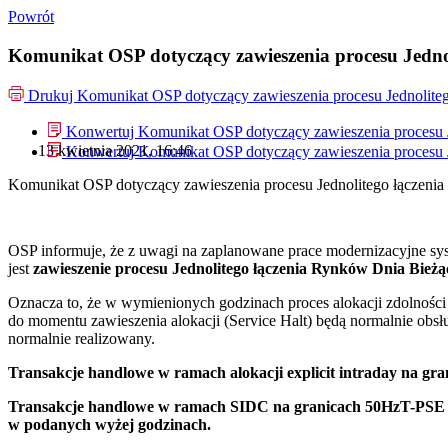
Powrót
Komunikat OSP dotyczący zawieszenia procesu Jedno
Drukuj
Komunikat OSP dotyczący zawieszenia procesu Jednolite
Konwertuj Komunikat OSP dotyczący zawieszenia procesu 
13 kwietnia 2021, 16:46
Konwertuj Komunikat OSP dotyczący zawieszenia procesu 
Komunikat OSP dotyczący zawieszenia procesu Jednolitego łączeni
OSP informuje, że z uwagi na zaplanowane prace modernizacyjne sy
jest
zawieszenie procesu Jednolitego łączenia Rynków Dnia Bieżą
Oznacza to, że w wymienionych godzinach proces alokacji zdolnośc
do momentu zawieszenia alokacji (Service Halt) będą normalnie obs
normalnie realizowany.
Transakcje handlowe w ramach alokacji explicit intraday na gr
Transakcje handlowe w ramach SIDC na granicach 50HzT-PSE (Ni
w podanych wyżej godzinach.