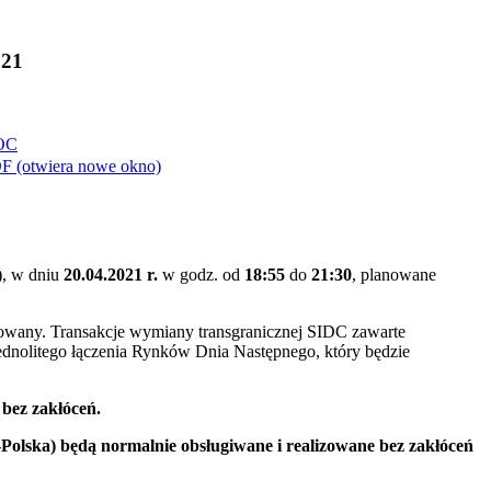
021
OC
F
(otwiera nowe okno)
), w dniu
20.04.2021 r.
w godz. od
18:55
do
21:30
, planowane
zowany. Transakcje wymiany transgranicznej SIDC zawarte
ednolitego łączenia Rynków Dnia Następnego, który będzie
 bez zakłóceń.
olska) będą normalnie obsługiwane i realizowane bez zakłóceń