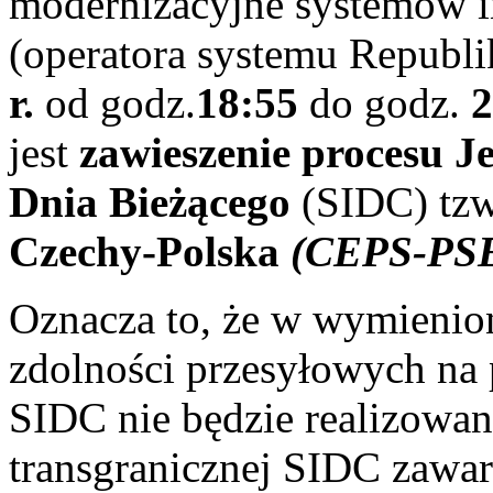
modernizacyjne systemów 
(operatora systemu Republi
r.
od godz.
18:55
do godz.
2
jest
zawieszenie procesu J
Dnia Bieżącego
(SIDC) tzw.
Czechy-Polska
(CEPS-PS
Oznacza to, że w wymienion
zdolności przesyłowych na
SIDC nie będzie realizowa
transgranicznej SIDC zawa