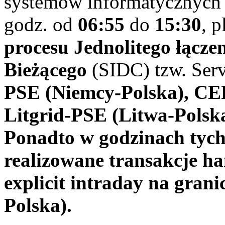
systemów informatycznych
godz. od
06:55
do
15:30
, 
procesu Jednolitego łącz
Bieżącego
(SIDC) tzw. Serv
PSE (Niemcy-Polska), CE
Litgrid-PSE (Litwa-Polska
Ponadto w godzinach tych
realizowane transakcje h
explicit intraday na gran
Polska).