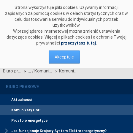
Przejdź do komentarzy
Strona wykorzystuje pliki cookies. Używamy informacji
zapisanych za pomocą cookies w celach statystycznych oraz w
celu dostosowania serwisu do indywidualnych potrzeb
użytkowników.
W przeglądarce internetowej można zmienić ustawienia
dotyczące cookies. Więcej o plikach cookies i o ochronie Twojej
prywatności
przeczytasz tutaj
.
Akceptuję
Biuro prasowe
Komunikaty OSP
Komunikat OSP dotyczący zawieszenia procesu Jednolitego łączenia Rynków Dnia Bieżącego w dniu 11.06.2026.
>
>
BIURO PRASOWE
Aktualności
Komunikaty OSP
Prosto o energetyce
Jak funkcjonuje Krajowy System Elektroenergetyczny?