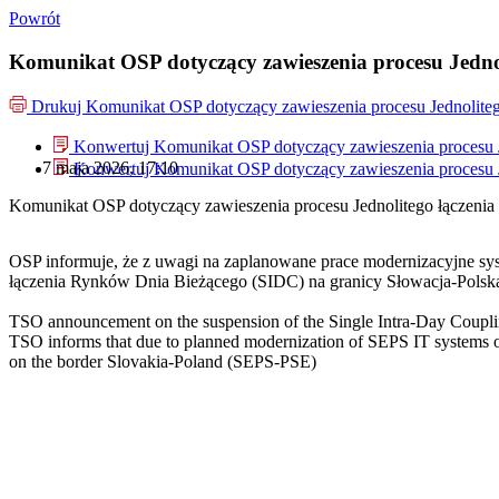
Powrót
Komunikat OSP dotyczący zawieszenia procesu Jedno
Drukuj
Komunikat OSP dotyczący zawieszenia procesu Jednolite
Konwertuj Komunikat OSP dotyczący zawieszenia procesu 
7 maja 2026, 17:10
Konwertuj Komunikat OSP dotyczący zawieszenia procesu 
Komunikat OSP dotyczący zawieszenia procesu Jednolitego łączeni
OSP informuje, że z uwagi na zaplanowane prace modernizacyjne sy
łączenia Rynków Dnia Bieżącego (SIDC) na granicy Słowacja-Pols
TSO announcement on the suspension of the Single Intra-Day Coupli
TSO informs that due to planned modernization of SEPS IT systems on
on the border Slovakia-Poland (SEPS-PSE)