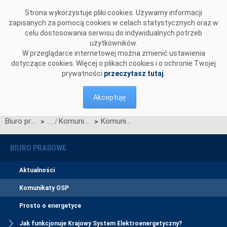
Przejdź do komentarzy
Strona wykorzystuje pliki cookies. Używamy informacji
zapisanych za pomocą cookies w celach statystycznych oraz w
celu dostosowania serwisu do indywidualnych potrzeb
użytkowników.
W przeglądarce internetowej można zmienić ustawienia
dotyczące cookies. Więcej o plikach cookies i o ochronie Twojej
prywatności
przeczytasz tutaj
.
Akceptuję
Biuro prasowe
Komunikaty OSP
Komunikat OSP dotyczący zawieszenia procesu Jednolitego łączenia Rynków Dnia Bieżącego w dniu 16.07.2025 r.
>
>
BIURO PRASOWE
Aktualności
Komunikaty OSP
Prosto o energetyce
Jak funkcjonuje Krajowy System Elektroenergetyczny?