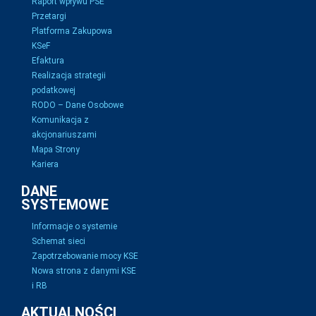
Raport wpływu PSE
Przetargi
Platforma Zakupowa
KSeF
Efaktura
Realizacja strategii
podatkowej
RODO – Dane Osobowe
Komunikacja z
akcjonariuszami
Mapa Strony
Kariera
DANE
SYSTEMOWE
Informacje o systemie
Schemat sieci
Zapotrzebowanie mocy KSE
Nowa strona z danymi KSE
i RB
AKTUALNOŚCI