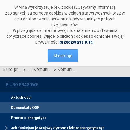
Przejdź do komentarzy
Strona wykorzystuje pliki cookies. Używamy informacji
zapisanych za pomocą cookies w celach statystycznych oraz w
celu dostosowania serwisu do indywidualnych potrzeb
użytkowników.
W przeglądarce internetowej można zmienić ustawienia
dotyczące cookies. Więcej o plikach cookies i o ochronie Twojej
prywatności
przeczytasz tutaj
.
Akceptuję
Biuro prasowe
Komunikaty OSP
Komunikat OSP dotyczący zawieszenia procesu Jednolitego łączenia Rynków Dnia Bieżącego w dniu 22.04.2025.
>
>
BIURO PRASOWE
Aktualności
Komunikaty OSP
Prosto o energetyce
Jak funkcjonuje Krajowy System Elektroenergetyczny?