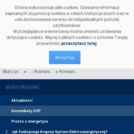
Przejdź do komentarzy
Strona wykorzystuje pliki cookies. Używamy informacji
zapisanych za pomocą cookies w celach statystycznych oraz w
celu dostosowania serwisu do indywidualnych potrzeb
użytkowników.
W przeglądarce internetowej można zmienić ustawienia
dotyczące cookies. Więcej o plikach cookies i o ochronie Twojej
prywatności
przeczytasz tutaj
.
Akceptuję
Biuro prasowe
Komunikaty OSP
Komunikat OSP dotyczący zawieszenia procesu Jednolitego łączenia Rynków Dnia Bieżącego w dniu 22.07.2025.
>
>
BIURO PRASOWE
Aktualności
Komunikaty OSP
Prosto o energetyce
Jak funkcjonuje Krajowy System Elektroenergetyczny?