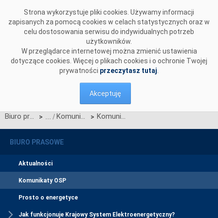
Przejdź do komentarzy
Strona wykorzystuje pliki cookies. Używamy informacji
zapisanych za pomocą cookies w celach statystycznych oraz w
celu dostosowania serwisu do indywidualnych potrzeb
użytkowników.
W przeglądarce internetowej można zmienić ustawienia
dotyczące cookies. Więcej o plikach cookies i o ochronie Twojej
prywatności
przeczytasz tutaj
.
Akceptuję
Biuro prasowe
Komunikaty OSP
Komunikat OSP dotyczący zawieszenia procesu Jednolitego łączenia Rynków Dnia Bieżącego w dniu 23.06.2026.
>
>
BIURO PRASOWE
Aktualności
Komunikaty OSP
Prosto o energetyce
Jak funkcjonuje Krajowy System Elektroenergetyczny?