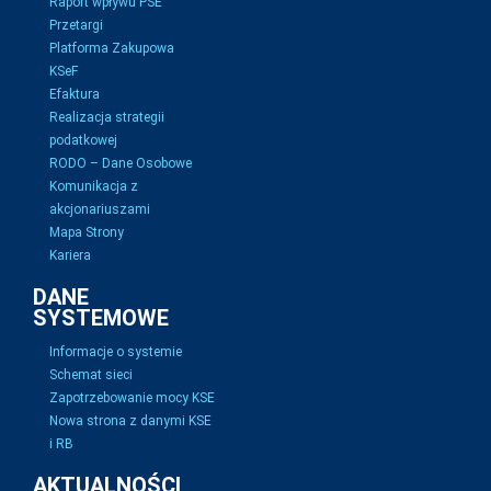
Raport wpływu PSE
Przetargi
Platforma Zakupowa
KSeF
Efaktura
Realizacja strategii
podatkowej
RODO – Dane Osobowe
Komunikacja z
akcjonariuszami
Mapa Strony
Kariera
DANE
SYSTEMOWE
Informacje o systemie
Schemat sieci
Zapotrzebowanie mocy KSE
Nowa strona z danymi KSE
i RB
AKTUALNOŚCI