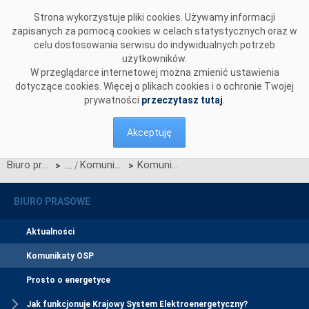
Przejdź do komentarzy
Strona wykorzystuje pliki cookies. Używamy informacji
zapisanych za pomocą cookies w celach statystycznych oraz w
celu dostosowania serwisu do indywidualnych potrzeb
użytkowników.
W przeglądarce internetowej można zmienić ustawienia
dotyczące cookies. Więcej o plikach cookies i o ochronie Twojej
prywatności
przeczytasz tutaj
.
Akceptuję
Biuro prasowe
Komunikaty OSP
Komunikat OSP dotyczący zawieszenia procesu Jednolitego łączenia Rynków Dnia Bieżącego w dniu 24.06.2025.
>
>
BIURO PRASOWE
Aktualności
Komunikaty OSP
Prosto o energetyce
Jak funkcjonuje Krajowy System Elektroenergetyczny?