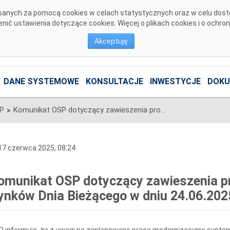
pisanych za pomocą cookies w celach statystycznych oraz w celu dos
ić ustawienia dotyczące cookies. Więcej o plikach cookies i o ochro
Akceptuję
DANE SYSTEMOWE
KONSULTACJE
INWESTYCJE
DOKU
SP
Komunikat OSP dotyczący zawieszenia procesu Jednolitego łączenia Rynków Dnia Bieżącego w dniu 24.06.2025.
>
7 czerwca 2025, 08:24
omunikat OSP dotyczący zawieszenia pr
ynków Dnia Bieżącego w dniu 24.06.202
 informuje, że z uwagi na zaplanowane prace modernizacyjne system