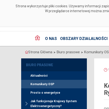
Przejdź do komentarzy
Strona wykorzystuje pliki cookies. Używamy informacji za
W przeglądarce internetowej można zmien
O NAS
OBSZARY DZIAŁALNOŚCI
Strona Główna
Biuro prasowe
Komunikaty O
>
>
BIURO PRASOWE
1
Aktualności
K
Komunikaty OSP
R
Prosto o energetyce
Jak funkcjonuje Krajowy System
Elektroenergetyczny?
OSP