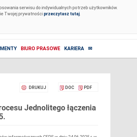
tosowania serwisu do indywidualnych potrzeb użytkowników.
nie Twojej prywatności
przeczytasz tutaj
.
MENTY
BIURO PRASOWE
KARIERA
✉
DRUKUJ
DOC
PDF
ocesu Jednolitego łączenia
5.
ów informatycznych CEPS w dniu 24.06.2025 r. w