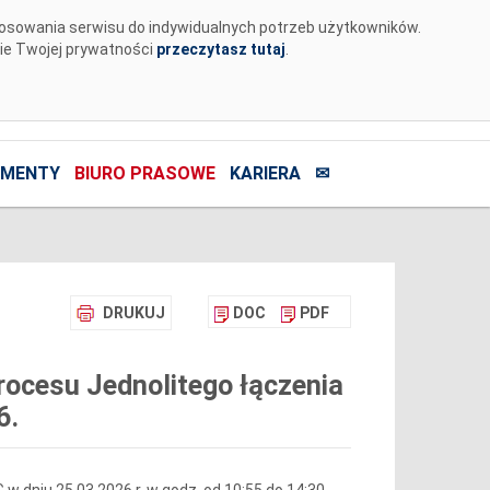
tosowania serwisu do indywidualnych potrzeb użytkowników.
nie Twojej prywatności
przeczytasz tutaj
.
MENTY
BIURO PRASOWE
KARIERA
✉
DRUKUJ
DOC
PDF
ocesu Jednolitego łączenia
6.
 dniu 25.03.2026 r. w godz. od 10:55 do 14:30