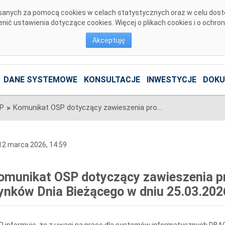
pisanych za pomocą cookies w celach statystycznych oraz w celu dos
ić ustawienia dotyczące cookies. Więcej o plikach cookies i o ochro
Akceptuję
DANE SYSTEMOWE
KONSULTACJE
INWESTYCJE
DOKU
SP
Komunikat OSP dotyczący zawieszenia procesu Jednolitego łączenia Rynków Dnia Bieżącego w dniu 25.03.2026.
>
2 marca 2026, 14:59
omunikat OSP dotyczący zawieszenia pr
ynków Dnia Bieżącego w dniu 25.03.202
 informuje, że z uwagi na prace dla systemów informatycznych DBAG w