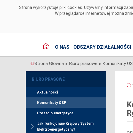
Przejdź do komentarzy
Strona wykorzystuje pliki cookies. Używamy informacji za
W przeglądarce internetowej można zmien
O NAS
OBSZARY DZIAŁALNOŚCI
Strona Główna
Biuro prasowe
Komunikaty O
>
>
BIURO PRASOWE
1
Aktualności
K
Komunikaty OSP
R
Prosto o energetyce
Jak funkcjonuje Krajowy System
Elektroenergetyczny?
OSP