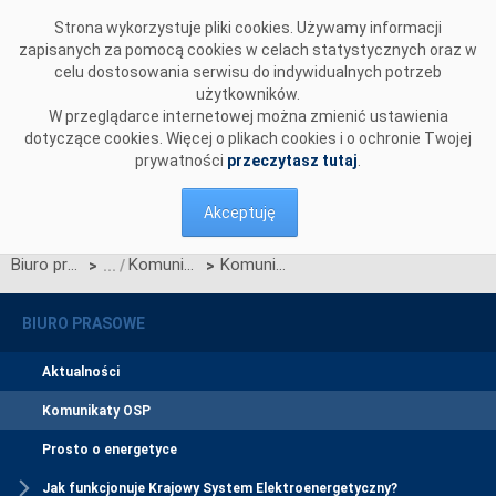
Przejdź do komentarzy
Strona wykorzystuje pliki cookies. Używamy informacji
zapisanych za pomocą cookies w celach statystycznych oraz w
celu dostosowania serwisu do indywidualnych potrzeb
użytkowników.
W przeglądarce internetowej można zmienić ustawienia
dotyczące cookies. Więcej o plikach cookies i o ochronie Twojej
prywatności
przeczytasz tutaj
.
Akceptuję
Biuro prasowe
Komunikaty OSP
Komunikat OSP dotyczący zawieszenia procesu Jednolitego łączenia Rynków Dnia Bieżącego w dniu 26.05.2026.
>
>
BIURO PRASOWE
Aktualności
Komunikaty OSP
Prosto o energetyce
Jak funkcjonuje Krajowy System Elektroenergetyczny?