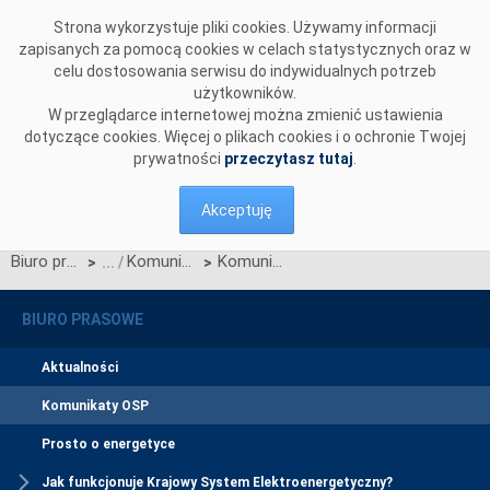
Przejdź do komentarzy
Strona wykorzystuje pliki cookies. Używamy informacji
zapisanych za pomocą cookies w celach statystycznych oraz w
celu dostosowania serwisu do indywidualnych potrzeb
użytkowników.
W przeglądarce internetowej można zmienić ustawienia
dotyczące cookies. Więcej o plikach cookies i o ochronie Twojej
prywatności
przeczytasz tutaj
.
Akceptuję
Biuro prasowe
Komunikaty OSP
Komunikat OSP dotyczący zawieszenia procesu Jednolitego łączenia Rynku Dnia Bieżącego
>
>
BIURO PRASOWE
Aktualności
Komunikaty OSP
Prosto o energetyce
Jak funkcjonuje Krajowy System Elektroenergetyczny?