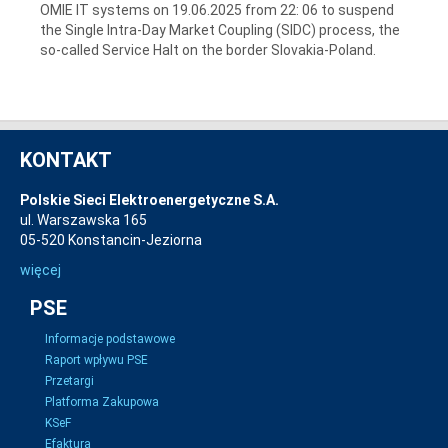
OMIE IT systems on 19.06.2025 from 22: 06 to suspend
the Single Intra-Day Market Coupling (SIDC) process, the
so-called Service Halt on the border Slovakia-Poland.
KONTAKT
Polskie Sieci Elektroenergetyczne S.A.
ul. Warszawska 165
05-520 Konstancin-Jeziorna
więcej
PSE
Informacje podstawowe
Raport wpływu PSE
Przetargi
Platforma Zakupowa
KSeF
Efaktura