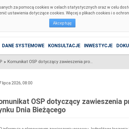
pisanych za pomocą cookies w celach statystycznych oraz w celu dos
ić ustawienia dotyczące cookies. Więcej o plikach cookies i o ochro
Akceptuję
DANE SYSTEMOWE
KONSULTACJE
INWESTYCJE
DOKU
SP
Komunikat OSP dotyczący zawieszenia procesu Jednolitego łączenia Rynku Dnia Bieżącego
>
 lipca 2026, 08:00
omunikat OSP dotyczący zawieszenia pr
ynku Dnia Bieżącego
 informuje o planowanym zawieszeniu procesu Jednolitego łączenia 