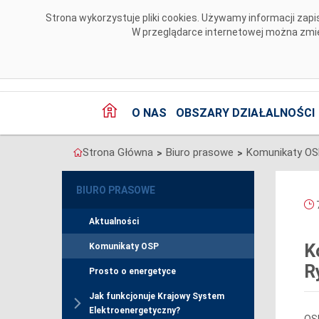
Przejdź do komentarzy
Strona wykorzystuje pliki cookies. Używamy informacji za
W przeglądarce internetowej można zmien
O NAS
OBSZARY DZIAŁALNOŚCI
Strona Główna
Biuro prasowe
Komunikaty O
>
>
BIURO PRASOWE
7
Aktualności
K
Komunikaty OSP
R
Prosto o energetyce
Jak funkcjonuje Krajowy System
Elektroenergetyczny?
OSP