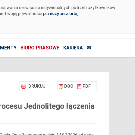
tosowania serwisu do indywidualnych potrzeb użytkowników.
nie Twojej prywatności
przeczytasz tutaj
.
MENTY
BIURO PRASOWE
KARIERA
✉
DRUKUJ
DOC
PDF
ocesu Jednolitego łączenia
Rynku Dnia Bieżącego w dniu 14.07.2026 od godz.