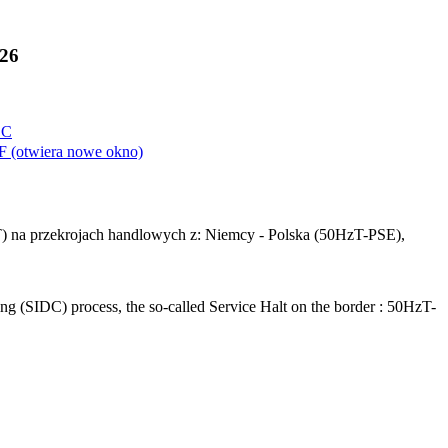
026
C
F
(otwiera nowe okno)
) na przekrojach handlowych z: Niemcy - Polska (50HzT-PSE),
g (SIDC) process, the so-called Service Halt on the border : 50HzT-