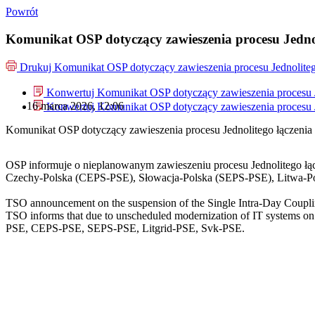
Powrót
Komunikat OSP dotyczący zawieszenia procesu Jedno
Drukuj
Komunikat OSP dotyczący zawieszenia procesu Jednolite
Konwertuj Komunikat OSP dotyczący zawieszenia procesu J
16 marca 2026, 12:06
Konwertuj Komunikat OSP dotyczący zawieszenia procesu J
Komunikat OSP dotyczący zawieszenia procesu Jednolitego łączeni
OSP informuje o nieplanowanym zawieszeniu procesu Jednolitego ł
Czechy-Polska (CEPS-PSE), Słowacja-Polska (SEPS-PSE), Litwa-Pol
TSO announcement on the suspension of the Single Intra-Day Coupli
TSO informs that due to unscheduled modernization of IT systems on 
PSE, CEPS-PSE, SEPS-PSE, Litgrid-PSE, Svk-PSE.