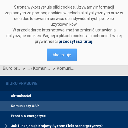
Przejdź do komentarzy
Strona wykorzystuje pliki cookies. Używamy informacji
zapisanych za pomocą cookies w celach statystycznych oraz w
celu dostosowania serwisu do indywidualnych potrzeb
użytkowników.
W przeglądarce internetowej można zmienić ustawienia
dotyczące cookies. Więcej o plikach cookies i o ochronie Twojej
prywatności
przeczytasz tutaj
.
Akceptuję
Biuro prasowe
Komunikaty OSP
Komunikat OSP dotyczący zmian IRiESP wynikających z Karty aktualizacji nr CK/12/2020 IRiESP - Korzystanie
>
>
BIURO PRASOWE
Aktualności
Komunikaty OSP
Prosto o energetyce
Jak funkcjonuje Krajowy System Elektroenergetyczny?