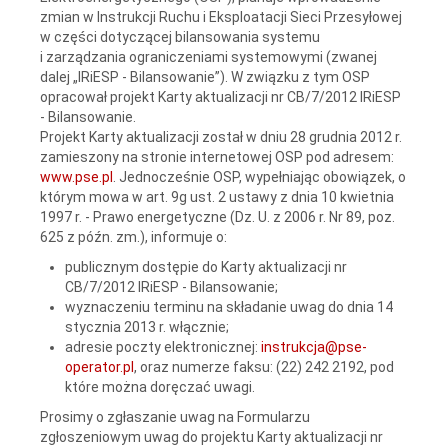
zmian w Instrukcji Ruchu i Eksploatacji Sieci Przesyłowej
w części dotyczącej bilansowania systemu
i zarządzania ograniczeniami systemowymi (zwanej
dalej „IRiESP - Bilansowanie”). W związku z tym OSP
opracował projekt Karty aktualizacji nr CB/7/2012 IRiESP
- Bilansowanie.
Projekt Karty aktualizacji został w dniu 28 grudnia 2012 r.
zamieszony na stronie internetowej OSP pod adresem:
www.pse.pl
. Jednocześnie OSP, wypełniając obowiązek, o
którym mowa w art. 9g ust. 2 ustawy z dnia 10 kwietnia
1997 r. - Prawo energetyczne (Dz. U. z 2006 r. Nr 89, poz.
625 z późn. zm.), informuje o:
publicznym dostępie do Karty aktualizacji nr
CB/7/2012 IRiESP - Bilansowanie;
wyznaczeniu terminu na składanie uwag do dnia 14
stycznia 2013 r. włącznie;
adresie poczty elektronicznej:
instrukcja@pse-
operator.pl
, oraz numerze faksu: (22) 242 2192, pod
które można doręczać uwagi.
Prosimy o zgłaszanie uwag na Formularzu
zgłoszeniowym uwag do projektu Karty aktualizacji nr