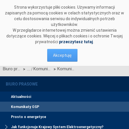
Przejdź do komentarzy
Strona wykorzystuje pliki cookies. Używamy informacji
zapisanych za pomocą cookies w celach statystycznych oraz w
celu dostosowania serwisu do indywidualnych potrzeb
użytkowników.
W przeglądarce internetowej można zmienić ustawienia
dotyczące cookies. Więcej o plikach cookies i o ochronie Twojej
prywatności
przeczytasz tutaj
.
Akceptuję
Biuro prasowe
Komunikaty OSP
Komunikat OSP informujący o rozpoczęciu procesu konsultacji projektu Karty aktualizacji nr CB/7/2012 IRiESP - Bilansowanie systemu i zarządzanie ograniczeniami systemowymi
>
>
BIURO PRASOWE
Aktualności
Komunikaty OSP
Prosto o energetyce
Jak funkcjonuje Krajowy System Elektroenergetyczny?