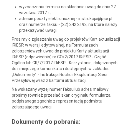
wyznaczeniu terminu na składanie uwag do dnia 27
września 2017 r.;
adresie poczty elektronicznej - instrukcja@pse.pl
oraz numerze faksu - (22) 242 2192, na które należy
przekazywać uwagi.
Prosimy o zgłaszanie uwag do projektów Kart aktualizacji
IRiESP, w wersji edytowalnej, na Formularzach
zgłoszeniowych uwag do projektu Karty aktualizacji
IRiESP (odpowiednio) nr CO/2/2017 IRiESP - Część
Ogólna lub CK/7/2017 IRiESP - Korzystanie, dołączonych
do niniejszego komunikatu i dostępnych w zakładce
„Dokumenty” - Instrukcja Ruchu i Eksploatacji Sieci
Przesyłowej wraz z kartami aktualizacji.
Na wskazany wyżej numer faksu lub adres mailowy
prosimy również przesłać skan oryginału formularza,
podpisanego zgodnie z reprezentacją podmiotu
zgłaszającego uwagi.
Dokumenty do pobrania: