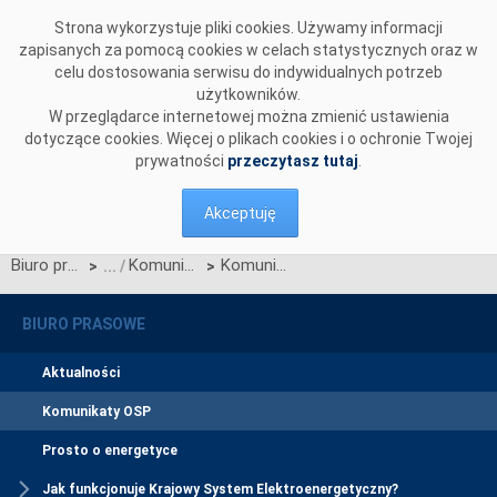
Przejdź do komentarzy
Strona wykorzystuje pliki cookies. Używamy informacji
zapisanych za pomocą cookies w celach statystycznych oraz w
celu dostosowania serwisu do indywidualnych potrzeb
użytkowników.
W przeglądarce internetowej można zmienić ustawienia
dotyczące cookies. Więcej o plikach cookies i o ochronie Twojej
prywatności
przeczytasz tutaj
.
Akceptuję
Biuro prasowe
Komunikaty OSP
Komunikat OSP w sprawie procesu konsultacji zmian IRiESP
>
>
BIURO PRASOWE
Aktualności
Komunikaty OSP
Prosto o energetyce
Jak funkcjonuje Krajowy System Elektroenergetyczny?