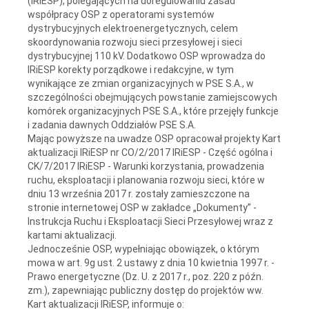
(IRiESP), polegających na doregulowaniu zasad
współpracy OSP z operatorami systemów
dystrybucyjnych elektroenergetycznych, celem
skoordynowania rozwoju sieci przesyłowej i sieci
dystrybucyjnej 110 kV. Dodatkowo OSP wprowadza do
IRiESP korekty porządkowe i redakcyjne, w tym
wynikające ze zmian organizacyjnych w PSE S.A., w
szczególności obejmujących powstanie zamiejscowych
komórek organizacyjnych PSE S.A., które przejęły funkcje
i zadania dawnych Oddziałów PSE S.A.
Mając powyższe na uwadze OSP opracował projekty Kart
aktualizacji IRiESP nr CO/2/2017 IRiESP - Część ogólna i
CK/7/2017 IRiESP - Warunki korzystania, prowadzenia
ruchu, eksploatacji i planowania rozwoju sieci, które w
dniu 13 września 2017 r. zostały zamieszczone na
stronie internetowej OSP w zakładce „Dokumenty” -
Instrukcja Ruchu i Eksploatacji Sieci Przesyłowej wraz z
kartami aktualizacji.
Jednocześnie OSP, wypełniając obowiązek, o którym
mowa w art. 9g ust. 2 ustawy z dnia 10 kwietnia 1997 r. -
Prawo energetyczne (Dz. U. z 2017 r., poz. 220 z późn.
zm.), zapewniając publiczny dostęp do projektów ww.
Kart aktualizacji IRiESP, informuje o: