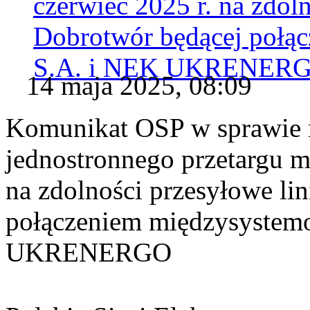
czerwiec 2025 r. na zdol
Dobrotwór będącej poł
S.A. i NEK UKRENERG
14 maja 2025, 08:09
Komunikat OSP w sprawie r
jednostronnego przetargu m
na zdolności przesyłowe li
połączeniem międzysyste
UKRENERGO