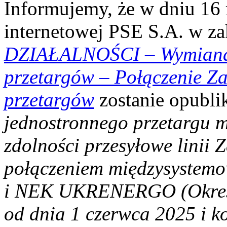
Informujemy, że w dniu 16 m
internetowej PSE S.A. w z
DZIAŁALNOŚCI
–
Wymian
przetargów – Połączenie Z
przetargów
zostanie opubl
jednostronnego przetargu m
zdolności przesyłowe linii
połączeniem międzysystem
i NEK UKRENERGO (Okres R
od dnia 1 czerwca 2025 i k