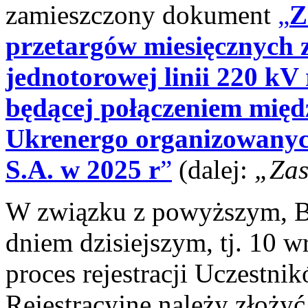
zamieszczony dokument
„
Z
przetargów miesięcznych 
jednotorowej linii 220 kV
będącej połączeniem mię
Ukrenergo organizowanyc
S.A. w 2025 r
”
(dalej:
„Zas
W związku z powyższym, Bi
dniem dzisiejszym, tj. 10 w
proces rejestracji Uczestni
Rejestracyjne należy złożyć