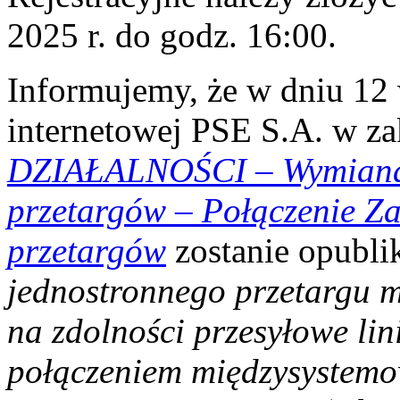
2025 r. do godz. 16:00.
Informujemy, że w dniu 12 w
internetowej PSE S.A. w z
DZIAŁALNOŚCI
–
Wymian
przetargów – Połączenie Z
przetargów
zostanie opubl
jednostronnego przetargu m
na zdolności przesyłowe li
połączeniem międzysystem