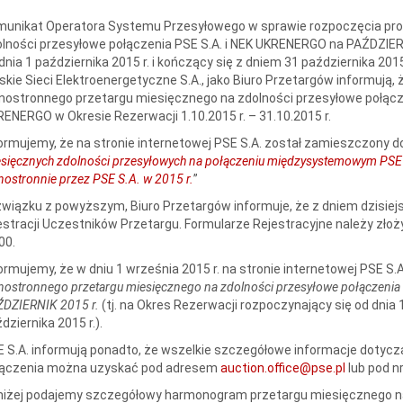
munikat Operatora Systemu Przesyłowego w sprawie rozpoczęcia pro
lności przesyłowe połączenia PSE S.A. i NEK UKRENERGO na PAŹDZIERN
dnia 1 października 2015 r. i kończący się z dniem 31 października 2015
skie Sieci Elektroenergetyczne S.A., jako Biuro Przetargów informują, 
nostronnego przetargu miesięcznego na zdolności przesyłowe połąc
ENERGO w Okresie Rezerwacji 1.10.2015 r. – 31.10.2015 r.
ormujemy, że na stronie internetowej PSE S.A. został zamieszczony 
sięcznych zdolności przesyłowych na połączeniu międzysystemowym PS
nostronnie przez PSE S.A. w 2015 r.
”
wiązku z powyższym, Biuro Przetargów informuje, że z dniem dzisiejsz
estracji Uczestników Przetargu. Formularze Rejestracyjne należy złoży
00.
ormujemy, że w dniu 1 września 2015 r. na stronie internetowej PSE S
nostronnego przetargu miesięcznego na zdolności przesyłowe połączen
ŹDZIERNIK 2015 r.
(tj. na Okres Rezerwacji rozpoczynający się od dnia 
dziernika 2015 r.).
 S.A. informują ponadto, że wszelkie szczegółowe informacje dotyc
łączenia można uzyskać pod adresem
auction.office@pse.pl
lub pod n
iżej podajemy szczegółowy harmonogram przetargu miesięcznego na 