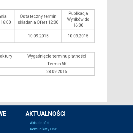
Publikacja
ania
Ostateczny termin
Wyników do
 16:00
składania Ofert 12:00
16:00
10.09.2015
10.09.2015
faktury
Wygaśnięcie terminu płatności
Termin 6K
28.09.2015
WE
AKTUALNOŚCI
Aktualności
Komunikaty OSP