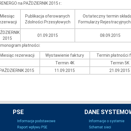
RENERGO na PAŹDZIERNIK 2015 r.:
Miesiąc
Publikacja oferowanych
Ostateczny termin skład
ezerwacji
Zdolności Przesyłowych
Formularzy Rejestracyjnych
ŹDZIERNIK
01.09.2015
08.09.2015
2015
rmonogram płatności:
Miesiąc rezerwacji
Wystawienie faktury
Termin płatności 
Termin 4K
Termin 5K
PAŹDZIERNIK 2015
11.09.2015
21.09.2015
PSE
DANE SYSTEMO
Informacje podstawowe
Informacje o systemie
Raport wpływu PSE
Schemat sieci