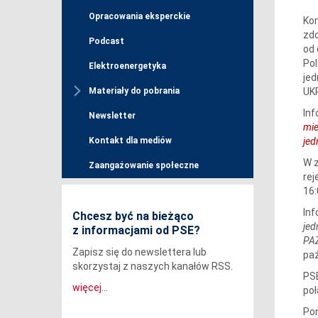
Opracowania eksperckie
Ko
zdo
Podcast
od 
Pol
Elektroenergetyka
jed
UKR
Materiały do pobrania
Inf
Newsletter
mie
jed
Kontakt dla mediów
W z
Zaangażowanie społeczne
rej
16:
Inf
Chcesz być na bieżąco
jed
z informacjami od PSE?
PA
Zapisz się do newslettera lub
paź
skorzystaj z naszych kanałów RSS.
PSE
więcej...
po
Pon