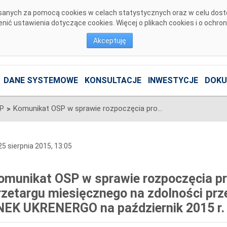
pisanych za pomocą cookies w celach statystycznych oraz w celu dos
ić ustawienia dotyczące cookies. Więcej o plikach cookies i o ochro
Akceptuję
DANE SYSTEMOWE
KONSULTACJE
INWESTYCJE
DOKU
SP
Komunikat OSP w sprawie rozpoczęcia procesu jednostronnego przetargu miesięcznego na zdolności przesyłowe połączenia PSE S.A. i NEK UKRENERGO na październik 2015 r.
>
5 sierpnia 2015, 13:05
omunikat OSP w sprawie rozpoczęcia p
rzetargu miesięcznego na zdolności prz
 NEK UKRENERGO na październik 2015 r.