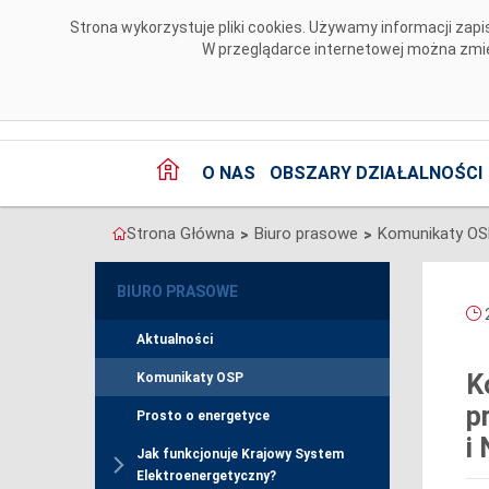
Przejdź do komentarzy
Strona wykorzystuje pliki cookies. Używamy informacji za
W przeglądarce internetowej można zmien
O NAS
OBSZARY DZIAŁALNOŚCI
Strona Główna
Biuro prasowe
Komunikaty O
>
>
BIURO PRASOWE
2
Aktualności
K
Komunikaty OSP
p
Prosto o energetyce
i
Jak funkcjonuje Krajowy System
Elektroenergetyczny?