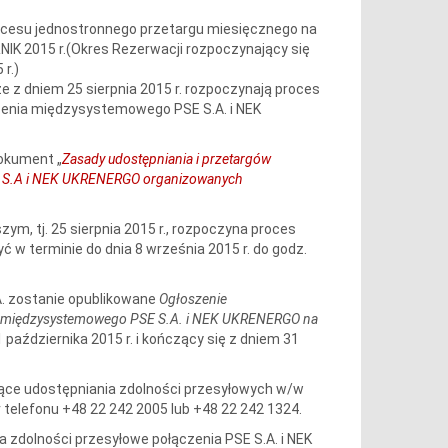
cesu jednostronnego przetargu miesięcznego na
IK 2015 r.(Okres Rezerwacji rozpoczynający się
 r.)
że z dniem 25 sierpnia 2015 r. rozpoczynają proces
zenia międzysystemowego PSE S.A. i NEK
dokument „
Zasady udostępniania i przetargów
E S.A i NEK UKRENERGO organizowanych
ym, tj. 25 sierpnia 2015 r., rozpoczyna proces
ć w terminie do dnia 8 września 2015 r. do godz.
.A. zostanie opublikowane
Ogłoszenie
ia międzysystemowego PSE S.A. i NEK UKRENERGO na
1 października 2015 r. i kończący się z dniem 31
zące udostępniania zdolności przesyłowych w/w
r telefonu +48 22 242 2005 lub +48 22 242 1324.
zdolności przesyłowe połączenia PSE S.A. i NEK