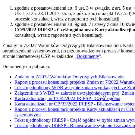
zgodnie z postanowieniami art. 6 ust. 3 w związku z art. 5 ust
UE L 312 z 28.11.2017, str. 6, z późn. zm.) oraz pkt IV.2.5
procesie konsultacji, wraz z raportem z tych konsultacji;
zgodnie z postanowieniami art. 9g ust. 7 ustawy z dnia 10 kwie
CO/5/2022 IRiESP - Część ogólna oraz Kartę aktualizacji
konsultacji, wraz z raportem z tych konsultacji.
Zmiany nr 7/2022 Warunków Dotyczących Bilansowania oraz Karta akt
ograniczeniami systemowymi, po przeprowadzonym procesie konsultac
stronie internetowej OSP, w zakładce „
Dokumenty
”.
Dokumenty do pobrania:
Zmiany nr 7/2022 Warunków Dotyczących Bilansowania
Raport z procesu konsultacji projektu Zmian nr 7/2022 Waru
Tekst ujednolicony WDB w trybie zmian wynikających ze Zm
Załącznik nr 3 WDB w zakresie uwzględniającym proj. Zmian
Karta aktualizacji nr CO/5/2022 IRiESP - Część ogólna
Karta aktualizacji nr CB/33/2022 IRiESP - Bilansowanie syst
Raport z procesu konsultacji projektu Karty aktualizacji nr C
systemowymi
Tekst ujednolicony IRiESP - Część ogólna w trybie zmian wyn
Tekst ujednolicony IRiESP - Bilansowanie systemu i zarządza