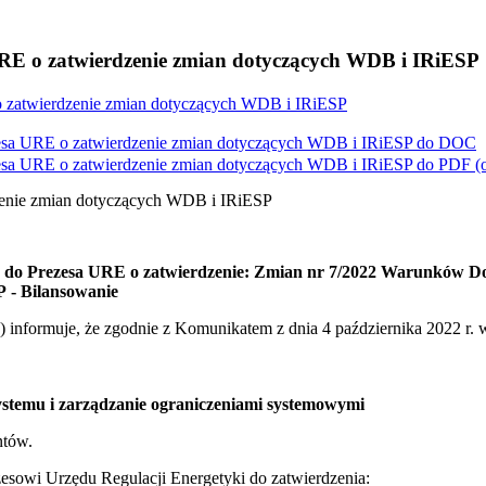
RE o zatwierdzenie zmian dotyczących WDB i IRiESP
 zatwierdzenie zmian dotyczących WDB i IRiESP
esa URE o zatwierdzenie zmian dotyczących WDB i IRiESP do
DOC
esa URE o zatwierdzenie zmian dotyczących WDB i IRiESP do
PDF
(
zenie zmian dotyczących WDB i IRiESP
a do Prezesa URE o zatwierdzenie:
Zmian nr 7/2022 Warunków Do
P - Bilansowanie
informuje, że zgodnie z Komunikatem z dnia 4 października 2022 r. w
systemu i zarządzanie ograniczeniami systemowymi
ntów.
esowi Urzędu Regulacji Energetyki do zatwierdzenia: