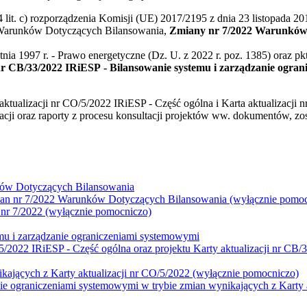
. 4 lit. c) rozporządzenia Komisji (UE) 2017/2195 z dnia 23 listopada 
.d) Warunków Dotyczących Bilansowania,
Zmiany nr 7/2022 Warunków
tnia 1997 r. - Prawo energetyczne (Dz. U. z 2022 r. poz. 1385) oraz pk
 nr CB/33/2022 IRiESP - Bilansowanie systemu i zarządzanie ogra
ualizacji nr CO/5/2022 IRiESP - Część ogólna i Karta aktualizacji n
ji oraz raporty z procesu konsultacji projektów ww. dokumentów, zost
nków Dotyczących Bilansowania
ian nr 7/2022 Warunków Dotyczących Bilansowania (wyłącznie pomoc
 nr 7/2022 (wyłącznie pomocniczo)
emu i zarządzanie ograniczeniami systemowymi
O/5/2022 IRiESP - Część ogólna oraz projektu Karty aktualizacji nr CB
ikających z Karty aktualizacji nr CO/5/2022 (wyłącznie pomocniczo)
nie ograniczeniami systemowymi w trybie zmian wynikających z Karty 