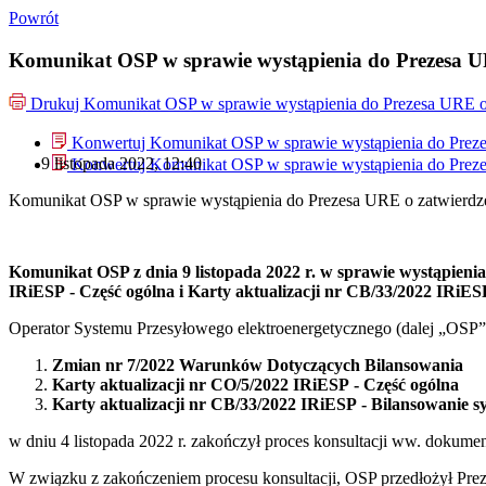
Powrót
Komunikat OSP w sprawie wystąpienia do Prezesa U
Drukuj
Komunikat OSP w sprawie wystąpienia do Prezesa URE o
Konwertuj Komunikat OSP w sprawie wystąpienia do Prez
9 listopada 2022, 12:40
Konwertuj Komunikat OSP w sprawie wystąpienia do Prez
Komunikat OSP w sprawie wystąpienia do Prezesa URE o zatwierd
Komunikat OSP z dnia 9 listopada 2022 r. w sprawie wystąpieni
IRiESP - Część ogólna i
Karty aktualizacji nr CB/33/2022 IRiES
Operator Systemu Przesyłowego elektroenergetycznego (dalej „OSP”) 
Zmian nr 7/2022 Warunków Dotyczących Bilansowania
Karty aktualizacji nr CO/5/2022 IRiESP - Część ogólna
Karty aktualizacji nr CB/33/2022 IRiESP - Bilansowanie 
w dniu 4 listopada 2022 r. zakończył proces konsultacji ww. dokume
W związku z zakończeniem procesu konsultacji, OSP przedłożył Prez