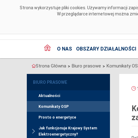
Przejdź do komentarzy
Strona wykorzystuje pliki cookies. Używamy informacji za
W przeglądarce internetowej można zmien
O NAS
OBSZARY DZIAŁALNOŚCI
Strona Główna
Biuro prasowe
Komunikaty O
>
>
BIURO PRASOWE
1
Aktualności
K
Komunikaty OSP
z
Prosto o energetyce
Jak funkcjonuje Krajowy System
Elektroenergetyczny?
Pol