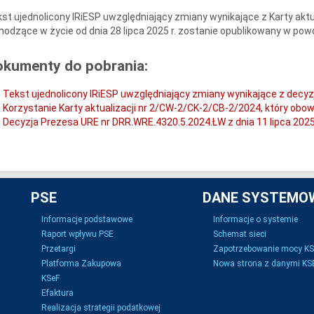
st ujednolicony IRiESP uwzględniający zmiany wynikające z Karty akt
odzące w życie od dnia 28 lipca 2025 r. zostanie opublikowany w powo
okumenty do pobrania:
Tekst ujednolicony IRiESP uwzględniający zmiany wynikające z decyzji
Korzystanie Karty aktualizacji nr 2/CW-2/CK-2/CB-2/2024, który obowią
Decyzja Prezesa URE nr DRR.WRE.4320.5.2024.ŁW z dnia 11 lipca 2025
PSE
DANE SYSTEMO
Informacje podstawowe
Informacje o systemie
Raport wpływu PSE
Schemat sieci
Przetargi
Zapotrzebowanie mocy K
Platforma Zakupowa
Nowa strona z danymi KSE
KSeF
Efaktura
Realizacja strategii podatkowej