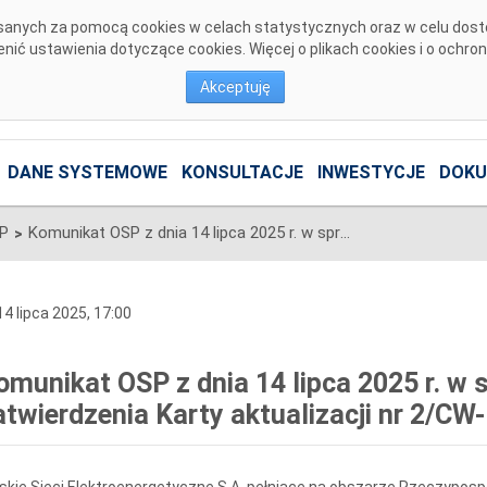
pisanych za pomocą cookies w celach statystycznych oraz w celu dos
ić ustawienia dotyczące cookies. Więcej o plikach cookies i o ochro
Akceptuję
DANE SYSTEMOWE
KONSULTACJE
INWESTYCJE
DOKU
SP
Komunikat OSP z dnia 14 lipca 2025 r. w sprawie częściowego zatwierdzenia Karty aktualizacji nr 2/CW-2/CK-2/CB-2/2024 IRiESP
>
4 lipca 2025, 17:00
omunikat OSP z dnia 14 lipca 2025 r. w
atwierdzenia Karty aktualizacji nr 2/C
skie Sieci Elektroenergetyczne S.A. pełniące na obszarze Rzeczypospo