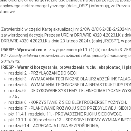
esyłowego elektroenergetycznego (dalej „OSP”) informują, że Prezes U
tanowił:
Zatwierdzić w części Kartę aktualizacji nr 2/CW-2/CK-2/CB-2/2024 Ins
zatwierdzonej decyzją Prezesa URE nr DRR.WRE.4320.4.2023.LK z dnia 
DRR.WRE.4320.4.2023.LK z dnia 23 lutego 2024 r. (dalej „IRiESP”), w p
IRiESP - Wprowadzenie
- z wyłączeniem pkt 1. (1) (b) rozdziału 3.
K2 -
Zasady ustalania i prowadzenia rozliczeń rekompensaty finansowej, o
2019/943
;
IRiESP - Warunki korzystania, prowadzenia ruchu, eksploatacji i p
rozdział 2. - PRZYŁĄCZANIE DO SIECI,
rozdział 3. - WYMAGANIA TECHNICZNE DLA URZĄDZEŃ, INSTALACJI
rozdział 4. - WYMAGANIA TECHNICZNE DLA INFRASTRUKTURY P
rozdział 5. - DEDYKOWANE SYSTEMY TELEINFORMATYCZNE WYK
5.7.5.,
rozdział 6. - KORZYSTANIE Z SIECI ELEKTROENERGETYCZNYCH,
rozdział 7. - PLANOWANIE ROZWOJU SIECI PRZESYŁOWEJ I SIECI
pkt 11.4.1. rozdziału 11. - PROWADZENIE RUCHU SIECIOWEGO,
pkt 13.1.1. 4. (6) rozdziału 13. - SPOSOBY I FORMY WYMIANY I
rozdział 14. - AGREGACJA I LINIA BEZPOŚREDNIA;