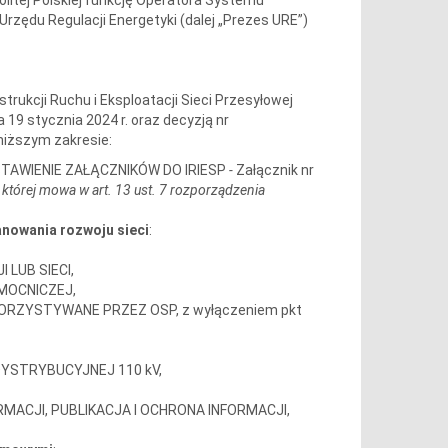
rzędu Regulacji Energetyki (dalej „Prezes URE”)
trukcji Ruchu i Eksploatacji Sieci Przesyłowej
19 stycznia 2024 r. oraz decyzją nr
oniższym zakresie:
 ZESTAWIENIE ZAŁĄCZNIKÓW DO IRIESP
-
Załącznik nr
 której mowa w art. 13 ust. 7 rozporządzenia
lanowania rozwoju sieci
:
 LUB SIECI,
OMOCNICZEJ,
ORZYSTYWANE PRZEZ OSP, z wyłączeniem pkt
 DYSTRYBUCYJNEJ 110 kV,
NFORMACJI, PUBLIKACJA I OCHRONA INFORMACJI,