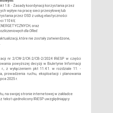
temowymi
:
t 1.8. - Zasady koordynacji korzystania przez
h wpływ na pracę sieci przesyłowej lub
rzystania przez OSD z usług elastyczności
ci 110 kV,
OENERGETYCZNYCH; oraz
rozliczeniowych dla ORed.
tualizacji, które nie zostały zatwierdzone,
.
zacji nr 2/CW-2/CK-2/CB-2/2024 IRiESP w części
owania powyższej decyzji w Biuletynie Informacji
 r., z wyłączeniem pkt 11.4.1. w rozdziale 11. -
 prowadzenia ruchu, eksploatacji i planowania
ipca 2025 r.
u, na swojej stronie internetowej w zakładce
 tekst ujednolicony IRiESP uwzględniający