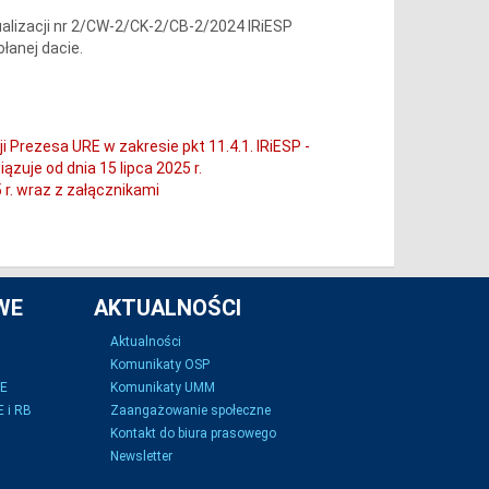
ualizacji nr 2/CW-2/CK-2/CB-2/2024 IRiESP
łanej dacie.
 Prezesa URE w zakresie pkt 11.4.1. IRiESP -
zuje od dnia 15 lipca 2025 r.
 r. wraz z załącznikami
WE
AKTUALNOŚCI
Aktualności
Komunikaty OSP
SE
Komunikaty UMM
 i RB
Zaangażowanie społeczne
Kontakt do biura prasowego
Newsletter