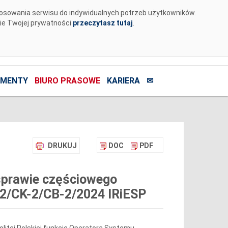
tosowania serwisu do indywidualnych potrzeb użytkowników.
nie Twojej prywatności
przeczytasz tutaj
.
MENTY
BIURO PRASOWE
KARIERA
✉
DRUKUJ
DOC
PDF
 sprawie częściowego
W-2/CK-2/CB-2/2024 IRiESP
litej Polskiej funkcję Operatora Systemu