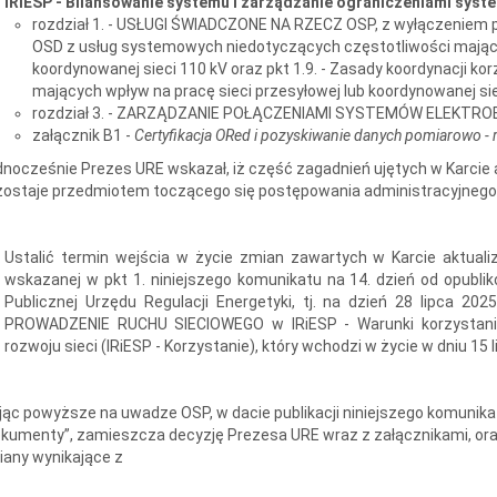
IRiESP - Bilansowanie systemu i zarządzanie ograniczeniami sys
rozdział 1. - USŁUGI ŚWIADCZONE NA RZECZ OSP, z wyłączeniem pk
OSD z usług systemowych niedotyczących częstotliwości mającyc
koordynowanej sieci 110 kV oraz pkt 1.9. - Zasady koordynacji ko
mających wpływ na pracę sieci przesyłowej lub koordynowanej sie
rozdział 3. - ZARZĄDZANIE POŁĄCZENIAMI SYSTEMÓW ELEKTR
załącznik B1 -
Certyfikacja ORed i pozyskiwanie danych pomiarowo - 
nocześnie Prezes URE wskazał, iż część zagadnień ujętych w Karcie ak
zostaje przedmiotem toczącego się postępowania administracyjnego
Ustalić termin wejścia w życie zmian zawartych w Karcie aktuali
wskazanej w pkt 1. niniejszego komunikatu na 14. dzień od opublik
Publicznej Urzędu Regulacji Energetyki, tj. na dzień 28 lipca 2025
PROWADZENIE RUCHU SIECIOWEGO w IRiESP - Warunki korzystania,
rozwoju sieci (IRiESP - Korzystanie), który wchodzi w życie w dniu 15 l
ąc powyższe na uwadze OSP, w dacie publikacji niniejszego komunikat
kumenty”, zamieszcza decyzję Prezesa URE wraz z załącznikami, oraz
any wynikające z