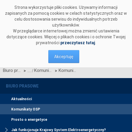
Przejdź do komentarzy
Strona wykorzystuje pliki cookies. Używamy informacji
zapisanych za pomocą cookies w celach statystycznych oraz w
celu dostosowania serwisu do indywidualnych potrzeb
użytkowników.
W przeglądarce internetowej można zmienić ustawienia
dotyczące cookies. Więcej o plikach cookies i o ochronie Twojej
prywatności
przeczytasz tutaj
.
Akceptuję
Biuro prasowe
Komunikaty OSP
Komunikat OSP z dnia 16 czerwca 2025 r. dotyczący cen na rynku bilansującym
>
>
BIURO PRASOWE
Aktualności
Komunikaty OSP
Prosto o energetyce
Jak funkcjonuje Krajowy System Elektroenergetyczny?