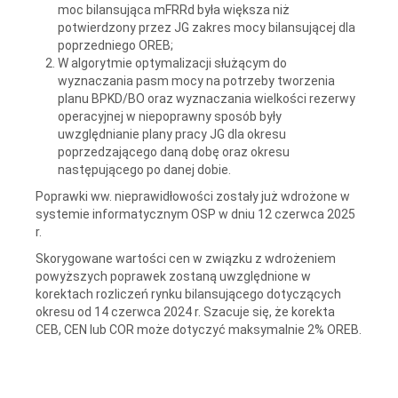
moc bilansująca mFRRd była większa niż
potwierdzony przez JG zakres mocy bilansującej dla
poprzedniego OREB;
W algorytmie optymalizacji służącym do
wyznaczania pasm mocy na potrzeby tworzenia
planu BPKD/BO oraz wyznaczania wielkości rezerwy
operacyjnej w niepoprawny sposób były
uwzględnianie plany pracy JG dla okresu
poprzedzającego daną dobę oraz okresu
następującego po danej dobie.
Poprawki ww. nieprawidłowości zostały już wdrożone w
systemie informatycznym OSP w dniu 12 czerwca 2025
r.
Skorygowane wartości cen w związku z wdrożeniem
powyższych poprawek zostaną uwzględnione w
korektach rozliczeń rynku bilansującego dotyczących
okresu od 14 czerwca 2024 r. Szacuje się, że korekta
CEB, CEN lub COR może dotyczyć maksymalnie 2% OREB.