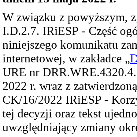
W związku z powyższym, zg
I.D.2.7. IRiESP - Część og
niniejszego komunikatu zam
internetowej, w zakładce „
D
URE nr DRR.WRE.4320.4.2
2022 r. wraz z zatwierdzoną 
CK/16/2022 IRiESP - Korzys
tej decyzji oraz tekst ujed
uwzględniający zmiany okre