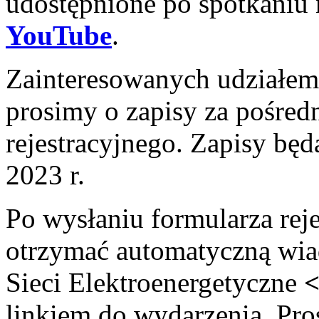
udostępnione po spotkaniu
YouTube
.
Zainteresowanych udziałem
prosimy o zapisy za pośre
rejestracyjnego. Zapisy bę
2023 r.
Po wysłaniu formularza rej
otrzymać automatyczną wia
Sieci Elektroenergetyczne
<
linkiem do wydarzenia. Pro