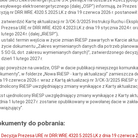
esyłowego elektroenergetycznego (dalej „OSP”) informują, że Prezes U
yzją nr DRR.WRE.4320.5.2025.LK z dnia 19 czerwca 2026 r. postanowił:
zatwierdzić Kartę aktualizacji nr 3/CK-3/2025 Instrukcji Ruchu i Eksp
Prezesa URE nr DRR.WRE.4320.4.2023.LK z dnia 19 stycznia 2024 r. or
lutego 2024 r. (dalej „IRiESP”);
ustalić termin wejścia w życie zmian IRiESP zawartych w Karcie aktua
życie dokumentu „Zakres wymienianych danych dla potrzeb planowani
5 SO GL dot. zakresu wymienianych danych)”, zatwierdzonego decyzją P
dzień 1 lutego 2027 r.
ąc powyższe na uwadze, OSP w dacie publikacji niniejszego komunikat
kumenty”, w folderze „Nowa IRiESP - karty aktualizacji” zamieszcza 
a 19 czerwca 2026 r. wraz z Kartą aktualizacji nr 3/CK-3/2025 IRiESP s
dnolicony IRiESP uwzględniający zmiany wynikające z Karty aktualizacj
st ujednolicony IRiESP uwzględniający zmiany wynikające z Karty akt
dnia 1 lutego 2027 r. zostanie opublikowany w powołanej dacie w zakła
wiązujący”.
okumenty do pobrania:
Decyzja Prezesa URE nr DRR.WRE.4320.5.2025.LK z dnia 19 czerwca 2