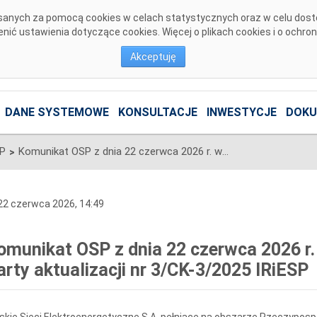
pisanych za pomocą cookies w celach statystycznych oraz w celu dos
ić ustawienia dotyczące cookies. Więcej o plikach cookies i o ochro
Akceptuję
DANE SYSTEMOWE
KONSULTACJE
INWESTYCJE
DOKU
SP
Komunikat OSP z dnia 22 czerwca 2026 r. w sprawie zatwierdzenia Karty aktualizacji nr 3/CK-3/2025 IRiESP
>
2 czerwca 2026, 14:49
omunikat OSP z dnia 22 czerwca 2026 r.
arty aktualizacji nr 3/CK-3/2025 IRiESP
skie Sieci Elektroenergetyczne S.A. pełniące na obszarze Rzeczypospo