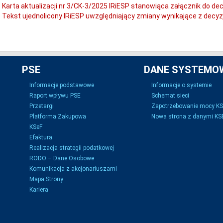
Karta aktualizacji nr 3/CK-3/2025 IRiESP stanowiąca załącznik do de
Tekst ujednolicony IRiESP uwzględniający zmiany wynikające z decyz
PSE
DANE SYSTEMO
Informacje podstawowe
Informacje o systemie
Raport wpływu PSE
Schemat sieci
Przetargi
Zapotrzebowanie mocy K
Platforma Zakupowa
Nowa strona z danymi KSE
KSeF
Efaktura
Realizacja strategii podatkowej
RODO – Dane Osobowe
Komunikacja z akcjonariuszami
Mapa Strony
Kariera