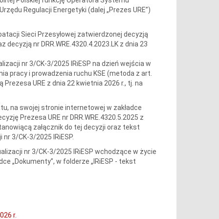
rzędu Regulacji Energetyki (dalej „Prezes URE”)
loatacji Sieci Przesyłowej zatwierdzonej decyzją
az decyzją nr DRR.WRE.4320.4.2023.LK z dnia 23
lizacji nr 3/CK-3/2025 IRiESP na dzień wejścia w
a pracy i prowadzenia ruchu KSE (metoda z art.
rezesa URE z dnia 22 kwietnia 2026 r., tj. na
u, na swojej stronie internetowej w zakładce
decyzję Prezesa URE nr DRR.WRE.4320.5.2025 z
tanowiącą załącznik do tej decyzji oraz tekst
i nr 3/CK-3/2025 IRiESP.
ualizacji nr 3/CK-3/2025 IRiESP wchodzące w życie
dce „Dokumenty”, w folderze „IRiESP - tekst
026 r.