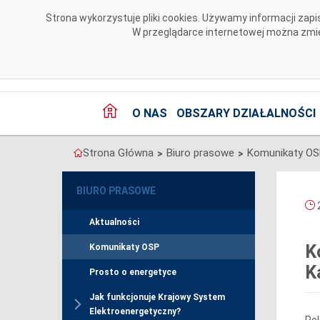
Przejdź do komentarzy
Strona wykorzystuje pliki cookies. Używamy informacji za
W przeglądarce internetowej można zmien
O NAS
OBSZARY DZIAŁALNOŚCI
Strona Główna
Biuro prasowe
Komunikaty O
>
>
BIURO PRASOWE
2
Aktualności
K
Komunikaty OSP
K
Prosto o energetyce
Jak funkcjonuje Krajowy System
Elektroenergetyczny?
Pol