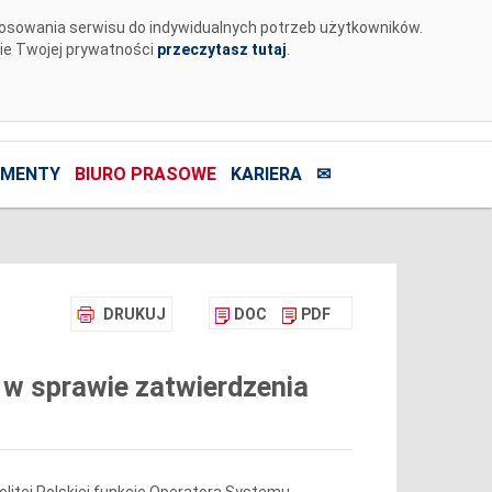
tosowania serwisu do indywidualnych potrzeb użytkowników.
nie Twojej prywatności
przeczytasz tutaj
.
MENTY
BIURO PRASOWE
KARIERA
✉
DRUKUJ
DOC
PDF
 w sprawie zatwierdzenia
litej Polskiej funkcję Operatora Systemu