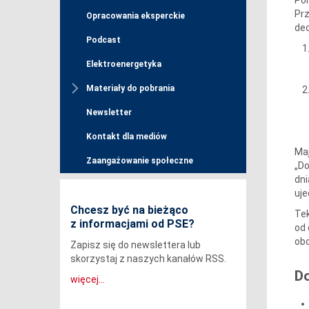
Prz
Opracowania eksperckie
dec
Podcast
Elektroenergetyka
Materiały do pobrania
Newsletter
Kontakt dla mediów
Maj
Zaangażowanie społeczne
„Do
dni
uje
Chcesz być na bieżąco
Tek
z informacjami od PSE?
od 
obo
Zapisz się do newslettera lub
skorzystaj z naszych kanałów RSS.
D
więcej...