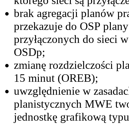
którego sieci są przyłącze
brak agregacji planów 
przekazuje do OSP plan
przyłączonych do sieci 
OSDp;
zmianę rozdzielczości p
15 minut (OREB);
uwzględnienie w zasada
planistycznych MWE two
jednostkę grafikową typ