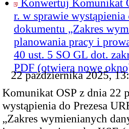
Konwertuj Komunikat O
r. w sprawie wystąpienia
dokumentu „Zakres wymi
planowania pracy i prow
40 ust. 5 SO GL dot. za
PDF
(otwiera nowe okno
22 października 2025, 13
Komunikat OSP z dnia 22 pa
wystąpienia do Prezesa UR
„Zakres wymienianych dany