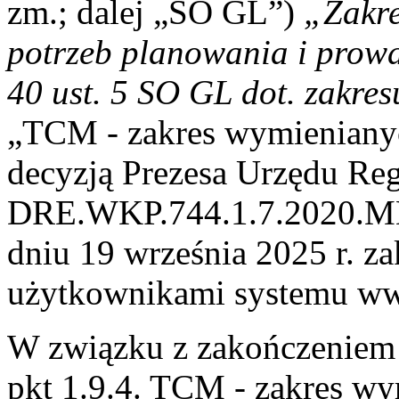
zm.; dalej „SO GL”)
„Zakre
potrzeb planowania i pro
40 ust. 5 SO GL dot. zakre
„TCM - zakres wymienianyc
decyzją Prezesa Urzędu Reg
DRE.WKP.744.1.7.2020.MKo
dniu 19 września 2025 r. za
użytkownikami systemu ww.
W związku z zakończeniem p
pkt 1.9.4. TCM - zakres w