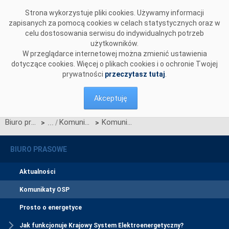
Przejdź do komentarzy
Strona wykorzystuje pliki cookies. Używamy informacji
zapisanych za pomocą cookies w celach statystycznych oraz w
celu dostosowania serwisu do indywidualnych potrzeb
użytkowników.
W przeglądarce internetowej można zmienić ustawienia
dotyczące cookies. Więcej o plikach cookies i o ochronie Twojej
prywatności
przeczytasz tutaj
.
Akceptuję
Biuro prasowe
Komunikaty OSP
Komunikat OSP z dnia 24 lutego 2026 r. w sprawie zatwierdzenia przez Prezesa URE Zmian nr 4/2025 Warunków Dotyczących Bilansowania
>
>
BIURO PRASOWE
Aktualności
Komunikaty OSP
Prosto o energetyce
Jak funkcjonuje Krajowy System Elektroenergetyczny?