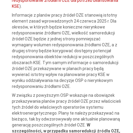
redysponowanie źródłami OZE dla potrzeb bilansowania
KSE
).
Informacje z planów pracy źródeł OZE stanowią istotny
element zasad wprowadzonych 24 czerwca 2025 r. Dla
okresów, w których będzie konieczne nierynkowe
redysponowanie źródłami OZE, wielkość samoredukcji
źródeł OZE będzie z jednej strony pomniejszać
wymagany wolumen redysponowania źródłami OZE, a z
drugiej strony będzie korygować dostępny potencjał
redysponowania obiektów redukcji w poszczególnych
obszarach KSE. Tym samym informacje o samoredukcji
źródeł OZE przekazywane w planach pracy będą
wywierać istotny wpływ na planowanie pracy KSE w
wyniku oddziaływania na decyzje OSP o nierynkowym
redysponowaniu źródłami OZE.
W związku z powyższym OSP wskazuje na obowiązek
przekazywania planów pracy źródeł OZE przez właścicieli
tych źródeł do właściwych operatorów systemu
elektroenergetycznego. Plany te należy przekazywać na
bieżąco, tak by odwzorowywały one aktualnie planowaną
generację poszczególnych źródeł OZE.
W
szczególności, w przypadku samoredukcji źródła OZE,