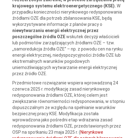
krajowego systemu elektroenergetycznego (KSE).
W
przypadku konieczności nierynkowego redysponowania
źródłami OZE dla potrzeb zbilansowania KSE, będą
wykorzystywane informacje z planów pracy o
niewytwarzaniu energii elektrycznej przez
poszczególne źródła OZE
wskutek decyzji właścicieli
lub podmiotów zarządzających źródłami OZE – tzw.
„samoredukcja źródła OZE” – np. z powodu cen na rynku
energii elektrycznej, niedyspozycyjności źródła OZE lub
ekstremalnych warunków pogodowych
uniemożliwiających wytwarzanie energii elektrycznej
przez źródło OZE.
Przedmiotowe rozwiązanie wspiera wprowadzoną 24
czerwca 2025 r. modyfikację zasad nierynkowego
redysponowania źródłami OZE, której celem jest
zwiększanie równomierności redysponowania, w stopniu
dopuszczalnym ze względu na spełnianie warunków
bezpiecznej pracy KSE. Modyfikacja została
wprowadzona jako pośredni etap wdrażania zasad
redysponowania źródłami OZE, przedstawionych przez
OSP na spotkaniu 23 maja 2025 r. (
Nierynkowe