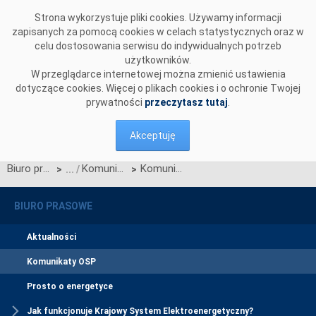
Przejdź do komentarzy
Strona wykorzystuje pliki cookies. Używamy informacji
zapisanych za pomocą cookies w celach statystycznych oraz w
celu dostosowania serwisu do indywidualnych potrzeb
użytkowników.
W przeglądarce internetowej można zmienić ustawienia
dotyczące cookies. Więcej o plikach cookies i o ochronie Twojej
prywatności
przeczytasz tutaj
.
Akceptuję
Biuro prasowe
Komunikaty OSP
Komunikat OSP z dnia 27 czerwca 2025 r. w sprawie planów pracy w kontekście nierynkowego redysponowania źródłami OZE
>
>
BIURO PRASOWE
Aktualności
Komunikaty OSP
Prosto o energetyce
Jak funkcjonuje Krajowy System Elektroenergetyczny?