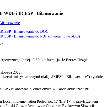
ch WDB i IRiESP - Bilansowanie
 Bilansowanie
IRiESP - Bilansowanie do
DOC
IRiESP - Bilansowanie do
PDF
(otwiera nowe okno)
nie
energetycznego (dalej „OSP”)
informują, że Prezes Urzędu
topada 2022 r.
graniczeniami systemowymi
(dalej „IRiESP - Bilansowanie”) zgodnie
P - Bilansowanie, określonych w Karcie aktualizacji nr
ocal Implementation Project no. 17 (LIP 17) tj. przyłączeniem
zącym Polski Obszar Rynkowy z Obszarem Rynkowym Słowacji