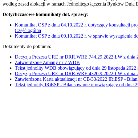
według zasad alokacji w ramach Jednolitego łączenia Rynków Dnia 
Dotychczasowe komunikaty dot. sprawy
:
Komunikat OSP z dnia 04.10.2022 r. dotyczący konsultacji pr
Część ogólna
Komunikat OSP z dnia 09.10.2022 r. w sprawie wystąpienia 
Dokumenty do pobrania:
Decyzja Prezesa URE nr DRR.WRE.744.29.2022.ŁW z dnia 25 
Zatwierdzone Zmiany nr 7 WDB
Tekst jednolity WDB obowiązujący od dnia 29 listopada 2022 r
Decyzja Prezesa URE nr DRR.WRE.4320.9.2022.ŁW z dnia 25 
Zatwierdzona Karta aktualizacji nr CB/33/2022 IRiESP - Bila
Tekst jednolity IRiESP - Bilansowanie obowiązujący od dnia 29