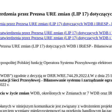
erdzenia przez Prezesa URE zmian (LIP 17) dotyczący
zenia przez Prezesa URE zmian (LIP 17) dotyczących WDB i IRiESP -
zatwierdzenia przez Prezesa URE zmian (LIP 17) dotyczących WDB i 
zatwierdzenia przez Prezesa URE zmian (LIP 17) dotyczących WDB i 
z Prezesa URE zmian (LIP 17) dotyczących WDB i IRiESP - Bilansowa
pospolitej Polskiej funkcję Operatora Systemu Przesyłowego elektro
„WDB”) zgodnie z decyzją nr DRR.WRE.744.29.2022.ŁW z dnia 25 lis
oatacji Sieci Przesyłowej - Bilansowanie systemu i zarządzanie o
022 r.
cia w życie zmian
WDB, określonych w Zmianach nr 7 WDB oraz IRiES
nych w niniejszym komunikacie jest związany z wdrożeniem projektu L
ozpoczęciem wymiany międzysystemowej na przekroju handlowym łąc