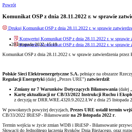
Powrót
Komunikat OSP z dnia 28.11.2022 r. w sprawie zatwi
Drukuj
Komunikat OSP z dnia 28.11.2022 r. w sprawie zatwierd
Konwertuj Komunikat OSP z dnia 28.11.2022 r. w sprawie 
28 listopada 2022, 15:19
Konwertuj Komunikat OSP z dnia 28.11.2022 r. w sprawie 
Komunikat OSP z dnia 28.11.2022 r. w sprawie zatwierdzenia prze
Polskie Sieci Elektroenergetyczne S.A.
pełniące na obszarze Rzeczy
Regulacji Energetyki
(dalej „Prezes URE”)
zatwierdził
:
Zmiany nr 7 Warunków Dotyczących Bilansowania
(dalej 
Kartę aktualizacji nr CB/33/2022 Instrukcji Ruchu i Ekspl
z decyzją nr DRR.WRE.4320.9.2022.ŁW z dnia 25 listopada 2
W powołanych powyżej decyzjach,
Prezes URE ustalił termin wejś
CB/33/2022 IRiESP - Bilansowanie
na 29 listopada 2022 r
.
Termin wejścia w życie zmian WDB i IRiESP - Bilansowanie przywoła
Słowacji do Jednolitego łączenia Rynków Dnia Bieżącego, oraz r