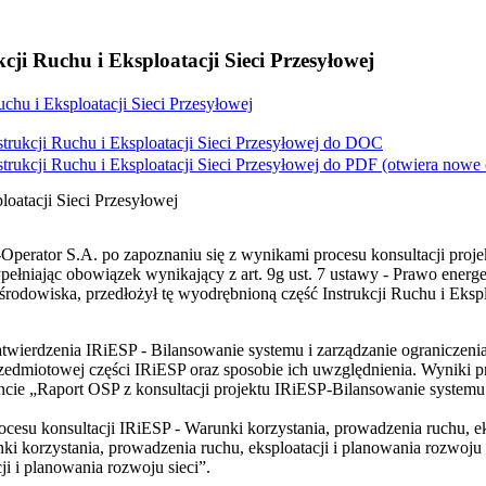
cji Ruchu i Eksploatacji Sieci Przesyłowej
uchu i Eksploatacji Sieci Przesyłowej
trukcji Ruchu i Eksploatacji Sieci Przesyłowej do
DOC
trukcji Ruchu i Eksploatacji Sieci Przesyłowej do
PDF
(otwiera nowe
loatacji Sieci Przesyłowej
perator S.A. po zapoznaniu się z wynikami procesu konsultacji proje
łniając obowiązek wynikający z art. 9g ust. 7 ustawy - Prawo energety
dowiska, przedłożył tę wyodrębnioną część Instrukcji Ruchu i Eksploa
twierdzenia IRiESP - Bilansowanie systemu i zarządzanie ograniczen
dmiotowej części IRiESP oraz sposobie ich uwzględnienia. Wyniki pro
cie „Raport OSP z konsultacji projektu IRiESP-Bilansowanie systemu
su konsultacji IRiESP - Warunki korzystania, prowadzenia ruchu, ekspl
ki korzystania, prowadzenia ruchu, eksploatacji i planowania rozwoju
i i planowania rozwoju sieci”.