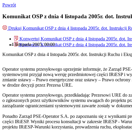
Powrót
Komunikat OSP z dnia 4 listopada 2005r. dot. Instruk
Drukuj
Komunikat OSP z dnia 4 listopada 2005r. dot. Instrukcji R
Konwertuj Komunikat OSP z dnia 4 listopada 2005r. dot. Ins
4 listopada 2005, 00:00
Konwertuj Komunikat OSP z dnia 4 listopada 2005r. dot. Ins
Komunikat OSP z dnia 4 listopada 2005r. dot. Instrukcji Ruchu i Eksp
Operator systemu przesyłowego uprzejmie informuje, że Zarząd PSE-O
systemowymi przyjął nową wersję przedmiotowej części IRiESP i wype
zmianie ustawy – Prawo energetyczne oraz ustawy – Prawo ochrony śro
w drodze decyzji przez Prezesa URE.
Operator systemu przesyłowego, przedkładając Prezesowi URE do za
o zgłoszonych przez użytkowników systemu uwagach do projektu prze
zarządzanie ograniczeniami systemowymi zawarte zostały w dokumen
Ponadto Zarząd PSE-Operator S.A. po zapoznaniu się z wynikami proce
części IRiESP. Wyniki procesu konsultacji w zakresie IRiESP - Warun
projektu IRiESP-Warunki korzystania, prowadzenia ruchu, eksploatacj