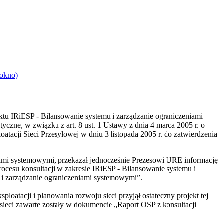
 okno)
ktu IRiESP - Bilansowanie systemu i zarządzanie ograniczeniami
czne, w związku z art. 8 ust. 1 Ustawy z dnia 4 marca 2005 r. o
tacji Sieci Przesyłowej w dniu 3 listopada 2005 r. do zatwierdzenia
iami systemowymi, przekazał jednocześnie Prezesowi URE informację
cesu konsultacji w zakresie IRiESP - Bilansowanie systemu i
 i zarządzanie ograniczeniami systemowymi”.
oatacji i planowania rozwoju sieci przyjął ostateczny projekt tej
 sieci zawarte zostały w dokumencie „Raport OSP z konsultacji