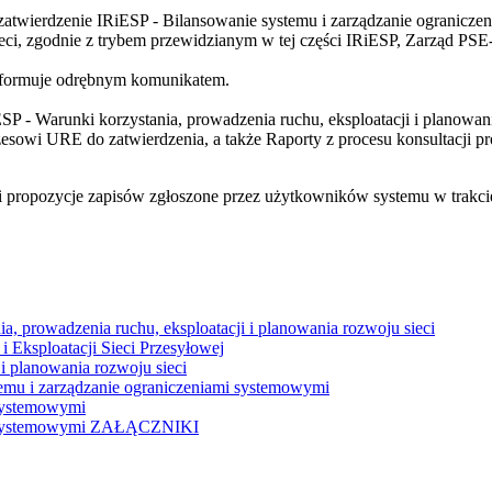
ierdzenie IRiESP - Bilansowanie systemu i zarządzanie ograniczen
ieci, zgodnie z trybem przewidzianym w tej części IRiESP, Zarząd PSE
nformuje odrębnym komunikatem.
SP - Warunki korzystania, prowadzenia ruchu, eksploatacji i planowan
esowi URE do zatwierdzenia, a także Raporty z procesu konsultacji pr
 i propozycje zapisów zgłoszone przez użytkowników systemu w trakci
a, prowadzenia ruchu, eksploatacji i planowania rozwoju sieci
i Eksploatacji Sieci Przesyłowej
i planowania rozwoju sieci
temu i zarządzanie ograniczeniami systemowymi
 systemowymi
ami systemowymi ZAŁĄCZNIKI