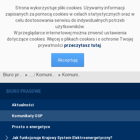
Przejdź do komentarzy
Strona wykorzystuje pliki cookies. Używamy informacji
zapisanych za pomocą cookies w celach statystycznych oraz w
celu dostosowania serwisu do indywidualnych potrzeb
użytkowników.
W przeglądarce internetowej można zmienić ustawienia
dotyczące cookies. Więcej o plikach cookies i o ochronie Twojej
prywatności
przeczytasz tutaj
.
Akceptuję
Biuro prasowe
Komunikaty OSP
Komunikat Polskich Sieci Elektroenergetycznych S.A. w sprawie zatwierdzenia przez Prezesa Urzędu Regulacji Energetyki zmian Regulaminu rynku mocy określonych w Karcie aktualizacji nr RRM/Z/13/2025.
>
>
BIURO PRASOWE
Aktualności
Komunikaty OSP
Prosto o energetyce
Jak funkcjonuje Krajowy System Elektroenergetyczny?