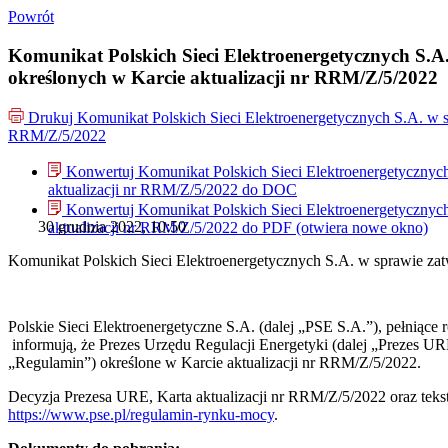
Powrót
Komunikat Polskich Sieci Elektroenergetycznych S.A
określonych w Karcie aktualizacji nr RRM/Z/5/2022
Drukuj
Komunikat Polskich Sieci Elektroenergetycznych S.A. w s
RRM/Z/5/2022
Konwertuj Komunikat Polskich Sieci Elektroenergetycznyc
aktualizacji nr RRM/Z/5/2022 do
DOC
Konwertuj Komunikat Polskich Sieci Elektroenergetycznyc
30 grudnia 2022, 10:50
aktualizacji nr RRM/Z/5/2022 do
PDF
(otwiera nowe okno)
Komunikat Polskich Sieci Elektroenergetycznych S.A. w sprawie za
Polskie Sieci Elektroenergetyczne S.A. (dalej „PSE S.A.”), pełniące
informują, że Prezes Urzędu Regulacji Energetyki (dalej „Prezes 
„Regulamin”) określone w Karcie aktualizacji nr RRM/Z/5/2022.
Decyzja Prezesa URE, Karta aktualizacji nr RRM/Z/5/2022 oraz teks
https://www.pse.pl/regulamin-rynku-mocy
.