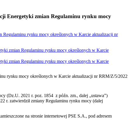
lacji Energetyki zmian Regulaminu rynku mocy
an Regulaminu rynku mocy określonych w Karcie aktualizacji nr
getyki zmian Regulaminu rynku mocy określonych w Karcie
getyki zmian Regulaminu rynku mocy określonych w Karcie
minu rynku mocy określonych w Karcie aktualizacji nr RRM/Z/5/2022
ocy (Dz.U. 2021 r. poz. 1854 z późn. zm., dalej „ustawa”)
2 r. zatwierdził zmiany Regulaminu rynku mocy (dalej
amieszczone na stronie internetowej PSE S.A., pod adresem