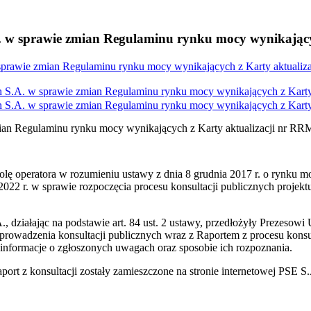
A. w sprawie zmian Regulaminu rynku mocy wynikający
 sprawie zmian Regulaminu rynku mocy wynikających z Karty aktualiz
h S.A. w sprawie zmian Regulaminu rynku mocy wynikających z Karty
h S.A. w sprawie zmian Regulaminu rynku mocy wynikających z Karty
ian Regulaminu rynku mocy wynikających z Karty aktualizacji nr RR
rolę operatora w rozumieniu ustawy z dnia 8 grudnia 2017 r. o rynku mo
22 r. w sprawie rozpoczęcia procesu konsultacji publicznych projektu
działając na podstawie art. 84 ust. 2 ustawy, przedłożyły Prezesowi U
dzenia konsultacji publicznych wraz z Raportem z procesu konsulta
 informacje o zgłoszonych uwagach oraz sposobie ich rozpoznania.
ort z konsultacji zostały zamieszczone na stronie internetowej PSE 