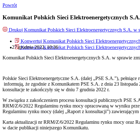
Powrót
Komunikat Polskich Sieci Elektroenergetycznych S.
Drukuj
Komunikat Polskich Sieci Elektroenergetycznych S.A. w
Konwertuj Komunikat Polskich Sieci Elektroenergetycznyc
27 grudnia 2022, 10:36
Konwertuj Komunikat Polskich Sieci Elektroenergetycznyc
Komunikat Polskich Sieci Elektroenergetycznych S.A. w sprawie zm
Polskie Sieci Elektroenergetyczne S.A. (dalej „PSE S.A.”), pełniące 
informują, że zgodnie z Komunikatem PSE S.A. z dnia 23 listopada 20
konsultacje te
zakończyły się w dniu 7 grudnia 2022 r.
W związku z zakończeniem procesu konsultacji publicznych PSE S.A., 
RRM/Z/6/2022 Regulaminu rynku mocy opracowaną w wyniku przeprowa
Regulaminu rynku mocy (dalej „Raport z konsultacji”) zawierającym
Karta aktualizacji nr RRM/Z/6/2022 Regulaminu rynku mocy oraz Rap
w dacie publikacji niniejszego Komunikatu.