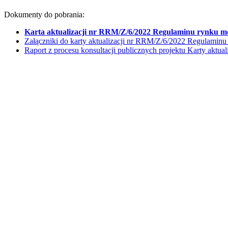
Dokumenty do pobrania:
Karta aktualizacji nr RRM/Z/6/2022 Regulaminu rynku m
Załączniki do karty aktualizacji nr RRM/Z/6/2022 Regulamin
Raport z procesu konsultacji publicznych projektu Karty akt