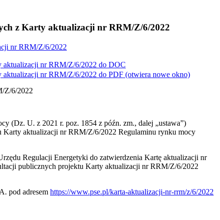
ch z Karty aktualizacji nr RRM/Z/6/2022
acji nr RRM/Z/6/2022
 aktualizacji nr RRM/Z/6/2022 do
DOC
 aktualizacji nr RRM/Z/6/2022 do
PDF
(otwiera nowe okno)
M/Z/6/2022
cy (Dz. U. z 2021 r. poz. 1854 z późn. zm., dalej „ustawa”)
 Karty aktualizacji nr
RRM/Z/6/2022 Regulaminu rynku mocy
rzędu Regulacji Energetyki do zatwierdzenia Kartę aktualizacji nr
cji publicznych projektu Karty aktualizacji nr RRM/Z/6/2022
S.A. pod adresem
https://www.pse.pl/karta-aktualizacji-nr-rrm/z/6/2022