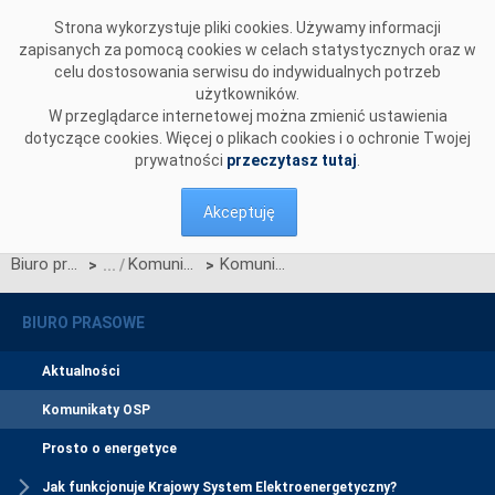
Przejdź do komentarzy
Strona wykorzystuje pliki cookies. Używamy informacji
zapisanych za pomocą cookies w celach statystycznych oraz w
celu dostosowania serwisu do indywidualnych potrzeb
użytkowników.
W przeglądarce internetowej można zmienić ustawienia
dotyczące cookies. Więcej o plikach cookies i o ochronie Twojej
prywatności
przeczytasz tutaj
.
Akceptuję
Biuro prasowe
Komunikaty OSP
Komunikat PSE z 7 października 2017 z godziny 21:00
>
>
BIURO PRASOWE
Aktualności
Komunikaty OSP
Prosto o energetyce
Jak funkcjonuje Krajowy System Elektroenergetyczny?