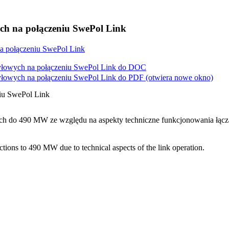
ch na połączeniu SwePol Link
a połączeniu SwePol Link
yłowych na połączeniu SwePol Link do
DOC
yłowych na połączeniu SwePol Link do
PDF
(otwiera nowe okno)
iu SwePol Link
ach do 490 MW ze względu na aspekty techniczne funkcjonowania łącz
ctions to 490 MW due to technical aspects of the link operation.