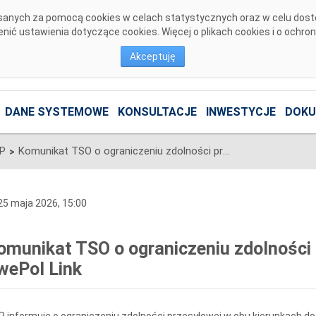
pisanych za pomocą cookies w celach statystycznych oraz w celu dos
ić ustawienia dotyczące cookies. Więcej o plikach cookies i o ochro
Akceptuję
DANE SYSTEMOWE
KONSULTACJE
INWESTYCJE
DOKU
SP
Komunikat TSO o ograniczeniu zdolności przesyłowych na połączeniu SwePol Link
>
5 maja 2026, 15:00
omunikat TSO o ograniczeniu zdolności
wePol Link
 informuje o ograniczeniu zdolności przesyłowej w obu kierunkach 