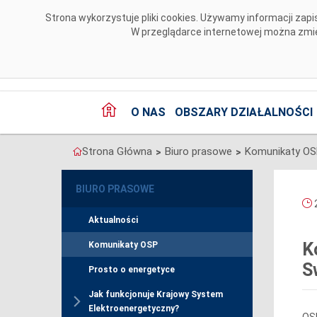
Przejdź do komentarzy
Strona wykorzystuje pliki cookies. Używamy informacji za
W przeglądarce internetowej można zmien
O NAS
OBSZARY DZIAŁALNOŚCI
Strona Główna
Biuro prasowe
Komunikaty O
>
>
BIURO PRASOWE
2
Aktualności
K
Komunikaty OSP
S
Prosto o energetyce
Jak funkcjonuje Krajowy System
Elektroenergetyczny?
OSP