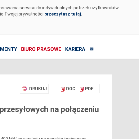
tosowania serwisu do indywidualnych potrzeb użytkowników.
nie Twojej prywatności
przeczytasz tutaj
.
MENTY
BIURO PRASOWE
KARIERA
✉
DRUKUJ
DOC
PDF
 przesyłowych na połączeniu
do 490 MW ze względu na aspekty techniczne