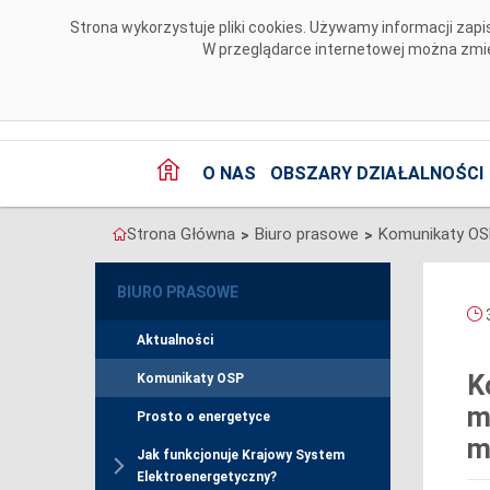
Przejdź do komentarzy
Strona wykorzystuje pliki cookies. Używamy informacji za
W przeglądarce internetowej można zmien
O NAS
OBSZARY DZIAŁALNOŚCI
Strona Główna
Biuro prasowe
Komunikaty O
>
>
BIURO PRASOWE
3
Aktualności
K
Komunikaty OSP
m
Prosto o energetyce
m
Jak funkcjonuje Krajowy System
Elektroenergetyczny?