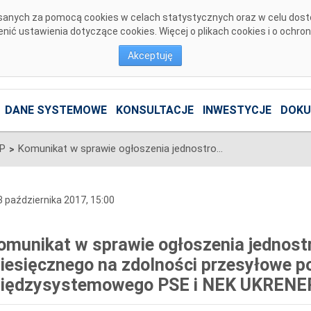
pisanych za pomocą cookies w celach statystycznych oraz w celu dos
ić ustawienia dotyczące cookies. Więcej o plikach cookies i o ochro
Akceptuję
DANE SYSTEMOWE
KONSULTACJE
INWESTYCJE
DOKU
SP
Komunikat w sprawie ogłoszenia jednostronnego przetargu miesięcznego na zdolności przesyłowe połączenia międzysystemowego PSE i NEK UKRENERGO na LISTOPAD 2017 r.
>
 października 2017, 15:00
omunikat w sprawie ogłoszenia jednost
iesięcznego na zdolności przesyłowe p
iędzysystemowego PSE i NEK UKRENER