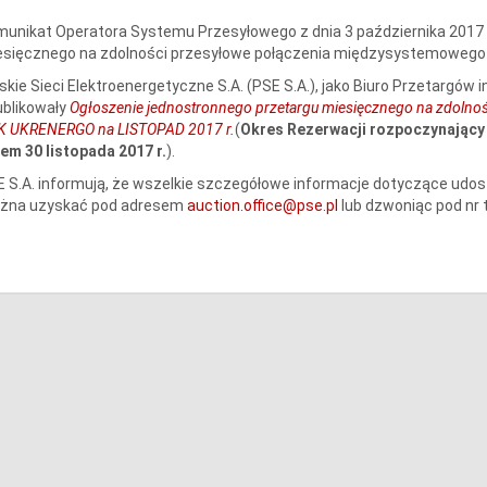
unikat Operatora Systemu Przesyłowego z dnia 3 października 2017 
esięcznego na zdolności przesyłowe połączenia międzysystemowego 
skie Sieci Elektroenergetyczne S.A. (PSE S.A.), jako Biuro Przetargów 
ublikowały
Ogłoszenie jednostronnego przetargu miesięcznego na zdolno
K UKRENERGO na LISTOPAD 2017 r.
(
Okres Rezerwacji
rozpoczynający s
em 30 listopada 2017 r.
).
 S.A. informują, że wszelkie szczegółowe informacje dotyczące udo
żna uzyskać pod adresem
auction.office@pse.pl
lub dzwoniąc pod nr 