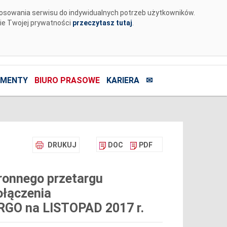
tosowania serwisu do indywidualnych potrzeb użytkowników.
nie Twojej prywatności
przeczytasz tutaj
.
MENTY
BIURO PRASOWE
KARIERA
✉
DRUKUJ
DOC
PDF
ronnego przetargu
ołączenia
GO na LISTOPAD 2017 r.