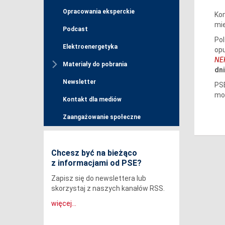
Opracowania eksperckie
Kom
mi
Podcast
Pol
Elektroenergetyka
op
NE
Materiały do pobrania
dni
Newsletter
PSE
mo
Kontakt dla mediów
Zaangażowanie społeczne
Chcesz być na bieżąco
z informacjami od PSE?
Zapisz się do newslettera lub
skorzystaj z naszych kanałów RSS.
więcej...