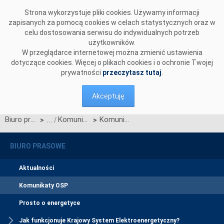
Przejdź do komentarzy
Strona wykorzystuje pliki cookies. Używamy informacji
zapisanych za pomocą cookies w celach statystycznych oraz w
celu dostosowania serwisu do indywidualnych potrzeb
użytkowników.
W przeglądarce internetowej można zmienić ustawienia
dotyczące cookies. Więcej o plikach cookies i o ochronie Twojej
prywatności
przeczytasz tutaj
.
Akceptuję
Biuro prasowe
Komunikaty OSP
Komunikat w sprawie ogłoszenia jednostronnego przetargu miesięcznego na zdolności przesyłowe połączenia międzysystemowego PSE i NEK UKRENERGO na listopad 2015 r.
>
>
BIURO PRASOWE
Aktualności
Komunikaty OSP
Prosto o energetyce
Jak funkcjonuje Krajowy System Elektroenergetyczny?