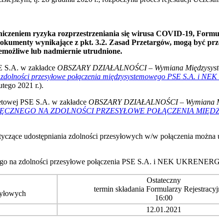
zeniem ryzyka rozprzestrzeniania się wirusa COVID-19, Formula
dokumenty wynikające z pkt. 3.2. Zasad Przetargów, mogą być pr
iemożliwe lub nadmiernie utrudnione.
SE S.A. w zakładce
OBSZARY DZIAŁALNOŚCI
–
Wymiana Międzysy
na zdolności przesyłowe połączenia międzysystemowego PSE S.A. i N
tego 2021 r.).
rnetowej PSE S.A. w zakładce
OBSZARY DZIAŁALNOŚCI
–
Wymiana 
CZNEGO NA ZDOLNOŚCI PRZESYŁOWE POŁĄCZENIA MIĘDZYSY
otyczące udostępniania zdolności przesyłowych w/w połączenia można
nego na zdolności przesyłowe połączenia PSE S.A. i NEK UKRENERGO
Ostateczny
termin składania Formularzy Rejestracy
syłowych
16:00
12.01.2021