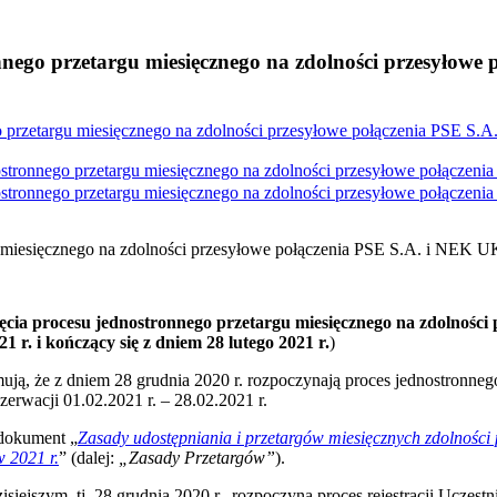
nnego przetargu miesięcznego na zdolności przesyło
o przetargu miesięcznego na zdolności przesyłowe połączenia PSE 
ostronnego przetargu miesięcznego na zdolności przesyłowe połącz
ostronnego przetargu miesięcznego na zdolności przesyłowe połącz
u miesięcznego na zdolności przesyłowe połączenia PSE S.A. i NEK
ęcia procesu jednostronnego przetargu miesięcznego na zdolnoś
1 r. i kończący się z dniem 28 lutego 2021 r.
)
mują, że z dniem 28 grudnia 2020 r. rozpoczynają proces jednostronne
cji 01.02.2021 r. – 28.02.2021 r.
 dokument „
Zasady udostępniania i przetargów miesięcznych zdolnośc
 2021 r.
” (dalej:
„Zasady Przetargów”
).
ejszym, tj. 28 grudnia 2020 r., rozpoczyna proces rejestracji Uczestn