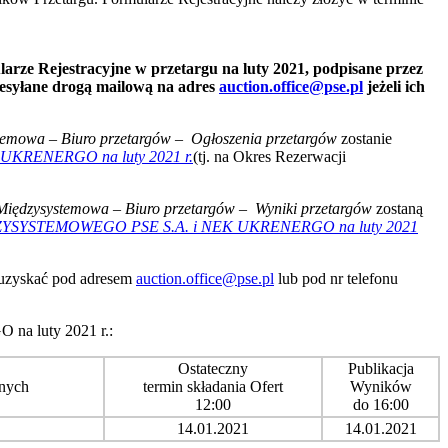
rze Rejestracyjne w przetargu na luty 2021, podpisane przez
zesyłane drogą mailową na adres
auction.office@pse.pl
jeżeli ich
stemowa
–
Biuro przetargów
–
Ogłoszenia przetargów
zostanie
EK UKRENERGO na luty 2021 r.
(tj. na Okres Rezerwacji
Międzysystemowa
–
Biuro przetargów
–
Wyniki przetargów
zostaną
STEMOWEGO PSE S.A. i NEK UKRENERGO na luty 2021
 uzyskać pod adresem
auction.office@pse.pl
lub pod nr telefonu
 na luty 2021 r.:
Ostateczny
Publikacja
jnych
termin składania Ofert
Wyników
12:00
do 16:00
14.01.2021
14.01.2021