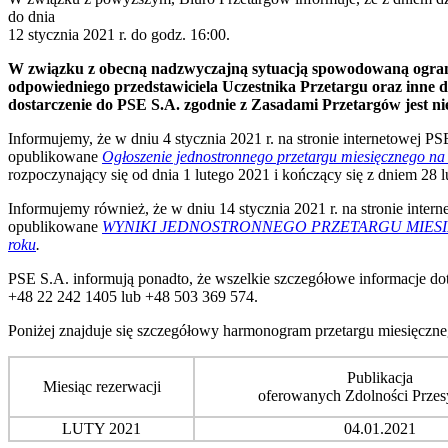
do dnia
12 stycznia 2021 r. do godz. 16:00.
W związku z obecną nadzwyczajną sytuacją spowodowaną ogranic
odpowiedniego przedstawiciela Uczestnika Przetargu oraz inne 
dostarczenie do PSE S.A. zgodnie z Zasadami Przetargów jest n
Informujemy, że w dniu 4 stycznia 2021 r. na stronie internetowej P
opublikowane
Ogłoszenie jednostronnego przetargu miesięcznego 
rozpoczynający się od dnia 1 lutego 2021 i kończący się z dniem 28 lu
Informujemy również, że w dniu 14 stycznia 2021 r. na stronie inte
opublikowane
WYNIKI JEDNOSTRONNEGO PRZETARGU MIESIĘ
roku
.
PSE S.A. informują ponadto, że wszelkie szczegółowe informacje d
+48 22 242 1405 lub +48 503 369 574.
Poniżej znajduje się szczegółowy harmonogram przetargu miesięcz
Publikacja
Miesiąc rezerwacji
oferowanych Zdolności Prze
LUTY 2021
04.01.2021