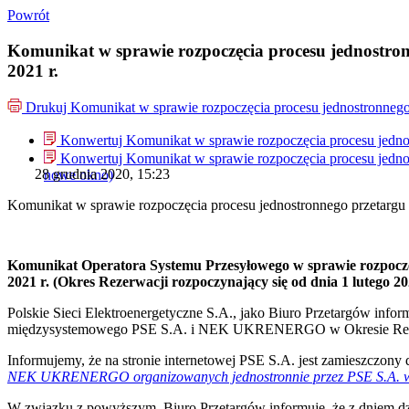
Powrót
Komunikat w sprawie rozpoczęcia procesu jednostro
2021 r.
Drukuj
Komunikat w sprawie rozpoczęcia procesu jednostronneg
Konwertuj Komunikat w sprawie rozpoczęcia procesu jedn
Konwertuj Komunikat w sprawie rozpoczęcia procesu jedn
28 grudnia 2020, 15:23
nowe okno)
Komunikat w sprawie rozpoczęcia procesu jednostronnego przetarg
Komunikat
Operatora Systemu Przesyłowego w sprawie rozpocz
2021 r.
(Okres Rezerwacji rozpoczynający się od dnia 1 lutego 202
Polskie Sieci Elektroenergetyczne S.A., jako Biuro Przetargów infor
międzysystemowego PSE S.A. i NEK UKRENERGO w Okresie Rezerwa
Informujemy, że na stronie internetowej PSE S.A. jest zamieszczony
NEK UKRENERGO organizowanych jednostronnie przez PSE S.A. w
W związku z powyższym, Biuro Przetargów informuje, że z dniem dzisi