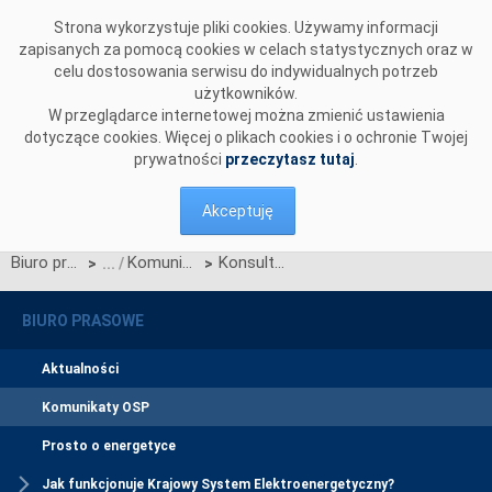
Przejdź do komentarzy
Strona wykorzystuje pliki cookies. Używamy informacji
zapisanych za pomocą cookies w celach statystycznych oraz w
celu dostosowania serwisu do indywidualnych potrzeb
użytkowników.
W przeglądarce internetowej można zmienić ustawienia
dotyczące cookies. Więcej o plikach cookies i o ochronie Twojej
prywatności
przeczytasz tutaj
.
Akceptuję
Biuro prasowe
Komunikaty OSP
Konsultacje dotyczące rekompensowania dodatkowych kosztów związanych z finansowaniem realizacji inwestycji PSE S.A.
>
>
BIURO PRASOWE
Aktualności
Komunikaty OSP
Prosto o energetyce
Jak funkcjonuje Krajowy System Elektroenergetyczny?