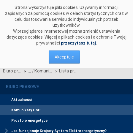
Przejdź do komentarzy
Strona wykorzystuje pliki cookies. Używamy informacji
zapisanych za pomocą cookies w celach statystycznych oraz w
celu dostosowania serwisu do indywidualnych potrzeb
użytkowników.
W przeglądarce internetowej można zmienić ustawienia
dotyczące cookies. Więcej o plikach cookies i o ochronie Twojej
prywatności
przeczytasz tutaj
.
Akceptuję
Biuro prasowe
Komunikaty OSP
Lista prognozowanych postępowań przetargowych
>
>
BIURO PRASOWE
Aktualności
Komunikaty OSP
Prosto o energetyce
Jak funkcjonuje Krajowy System Elektroenergetyczny?